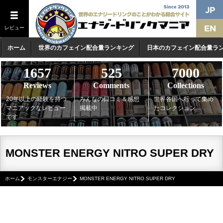
レビュー
ホーム
世界のカフェイン配合量ランキング
日本のカフェイン配合量ラ
1657
525
7000
Reviews
Comments
Collections
20年以上の経験を持つ
みんなの口コミ＆感想
世界各国へ行って集め
マニアックなレビュー
掲載中
たコレクション
です
MONSTER ENERGY NITRO SUPER DRY
ホーム
モンスターエナジー
MONSTER ENERGY NITRO SUPER DRY