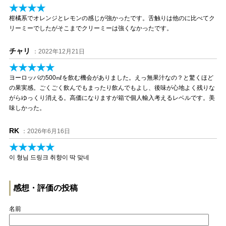
★★★★
柑橘系でオレンジとレモンの感じが強かったです。舌触りは他のに比べてク
リーミーでしたがそこまでクリーミーは強くなかったです。
チャリ
：2022年12月21日
★★★★★
ヨーロッパの500㎖を飲む機会がありました。えっ無果汁なの？と驚くほど
の果実感。ごくごく飲んでもまったり飲んでもよし、後味が心地よく残りな
がらゆっくり消える。高価になりますが箱で個人輸入考えるレベルです。美
味しかった。
RK
：2026年6月16日
★★★★★
이 형님 드링크 취향이 딱 맞네
感想・評価の投稿
名前