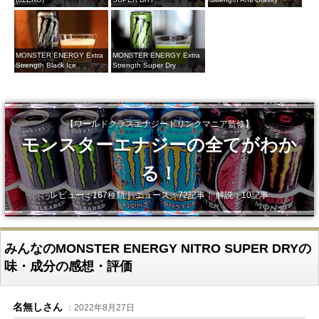
MONSTER ENERGY Extra
MONSTER ENERGY Extra
Strength Black Ice
Strength Super Dry
【ワールドクラスエナジードリンクマニア監修】
モンスターエナジーの全てがわか
る！
レビュー：167種類｜ ニュース：72記事｜ 解説：10記事
みんなのMONSTER ENERGY NITRO SUPER DRYの
味・成分の感想・評価
名無しさん
：2022年8月27日