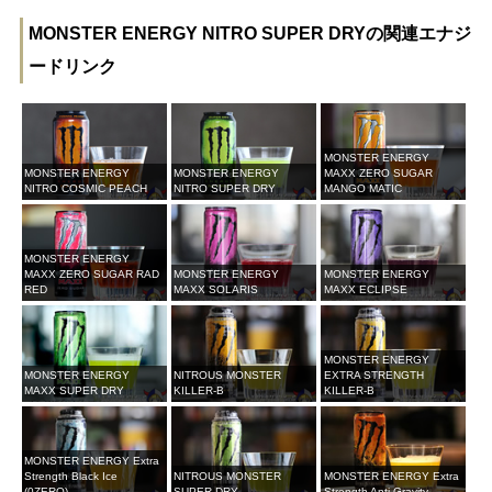
MONSTER ENERGY NITRO SUPER DRYの関連エナジ
ードリンク
MONSTER ENERGY
MONSTER ENERGY
MONSTER ENERGY
MAXX ZERO SUGAR
NITRO COSMIC PEACH
NITRO SUPER DRY
MANGO MATIC
MONSTER ENERGY
MAXX ZERO SUGAR RAD
MONSTER ENERGY
MONSTER ENERGY
RED
MAXX SOLARIS
MAXX ECLIPSE
MONSTER ENERGY
MONSTER ENERGY
NITROUS MONSTER
EXTRA STRENGTH
MAXX SUPER DRY
KILLER-B
KILLER-B
MONSTER ENERGY Extra
Strength Black Ice
NITROUS MONSTER
MONSTER ENERGY Extra
(0ZERO)
SUPER DRY
Strength Anti Gravity