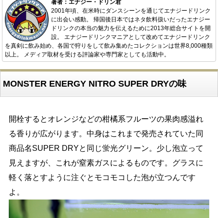
著者：エナジー・ドリン君
2001年頃、在米時にダンスシーンを通じてエナジードリンク
に出会い感動。 帰国後日本ではネタ飲料扱いだったエナジー
ドリンクの本当の魅力を伝えるために2013年総合サイトを開
設。 エナジードリンクマニアとして改めてエナジードリンク
を真剣に飲み始め、各国で狩りをして飲み集めたコレクションは世界8,000種類
以上。 メディア取材を受ける評論家や専門家としても活動中。
MONSTER ENERGY NITRO SUPER DRYの味
開栓するとオレンジなどの柑橘系フルーツの果肉感溢れ
る香りが広がります。中身はこれまで発売されていた同
商品名SUPER DRYと同じ蛍光グリーン。少し泡立って
見えますが、これが窒素ガスによるものです。グラスに
軽く落とすように注ぐとモコモコした泡が立つんです
よ。