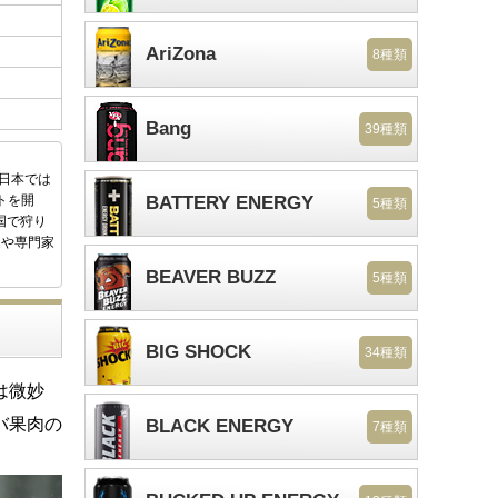
AriZona
8種類
Bang
39種類
後日本では
トを開
BATTERY ENERGY
5種類
国で狩り
家や専門家
BEAVER BUZZ
5種類
BIG SHOCK
34種類
は微妙
バ果肉の
BLACK ENERGY
7種類