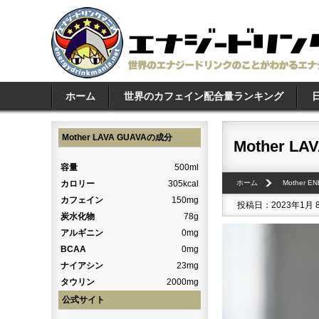
ホーム
世界のカフェイン配合量ランキング
Mother LAVA GUAVAの成分
Mother LA
容量
500ml
カロリー
305kcal
ホーム
Mother E
カフェイン
150mg
投稿日：2023年1月 
炭水化物
78g
アルギニン
0mg
BCAA
0mg
ナイアシン
23mg
タウリン
2000mg
公式サイト