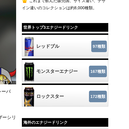
これまで飲んだ販売国、サイズ違い、デザ
イン違いのコレクションは約8,000種類。
世界トップ3エナジードリンク
レッドブル
97種類
モンスターエナジー
167種類
レーバ
ロックスター
172種類
ザーシリ
海外のエナジードリンク