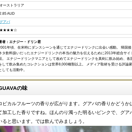
オーストラリア
2.85 AUD
グアバ
★★★★☆
著者：エナジー・ドリン君
2001年頃、在米時にダンスシーンを通じてエナジードリンクに出会い感動。 帰国
ネタ飲料扱いだったエナジードリンクの本当の魅力を伝えるために2013年総合サイ
設。 エナジードリンクマニアとして改めてエナジードリンクを真剣に飲み始め、各
をして飲み集めたコレクションは世界8,000種類以上。 メディア取材を受ける評論
としても活動中。
A GUAVAの味
ロピカルフルーツの香りが広がります。グアバの香りかどうか
て加工した香りですね。ほんのり濁った明るいピンクで、グア
いると思います。では飲んでみましょう。