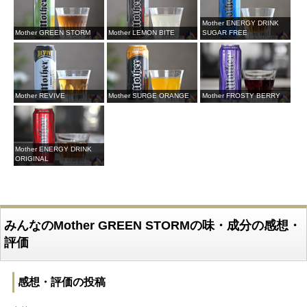
Mother ENERGY DRINK
Mother GREEN STORM
Mother LEMON BITE
SUGAR FREE
Mother REVIVE
Mother SURGE ORANGE
Mother FROSTY BERRY
Mother ENERGY DRINK
ORIGINAL
みんなのMother GREEN STORMの味・成分の感想・
評価
感想・評価の投稿