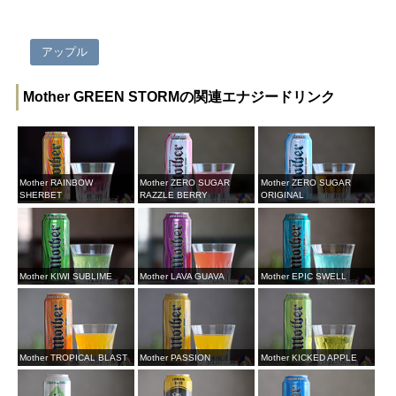
アップル
Mother GREEN STORMの関連エナジードリンク
Mother RAINBOW
Mother ZERO SUGAR
Mother ZERO SUGAR
SHERBET
RAZZLE BERRY
ORIGINAL
Mother KIWI SUBLIME
Mother LAVA GUAVA
Mother EPIC SWELL
Mother TROPICAL BLAST
Mother PASSION
Mother KICKED APPLE