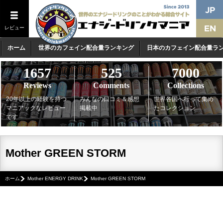
レビュー
ホーム
世界のカフェイン配合量ランキング
日本のカフェイン配合量ラ
1657
525
7000
Reviews
Comments
Collections
20年以上の経験を持つ
みんなの口コミ＆感想
世界各国へ行って集め
マニアックなレビュー
掲載中
たコレクション
です
Mother GREEN STORM
ホーム
Mother ENERGY DRINK
Mother GREEN STORM