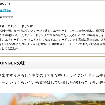
190 JPY
香辛料系
★☆☆☆☆
著者：エナジー・ドリン君
2001年頃、在米時にダンスシーンを通じてエナジードリンクに出会い感動。 帰国
ネタ飲料扱いだったエナジードリンクの本当の魅力を伝えるために2013年総合サイ
設。 エナジードリンクマニアとして改めてエナジードリンクを真剣に飲み始め、各
をして飲み集めたコレクションは世界8,000種類以上。 メディア取材を受ける評論
としても活動中。
D GINGERの味
き出すすりおろした生姜のリアルな香り。ライジンと言えば生
ャーというくらいだから覚悟はしていましたがけっこう強い香