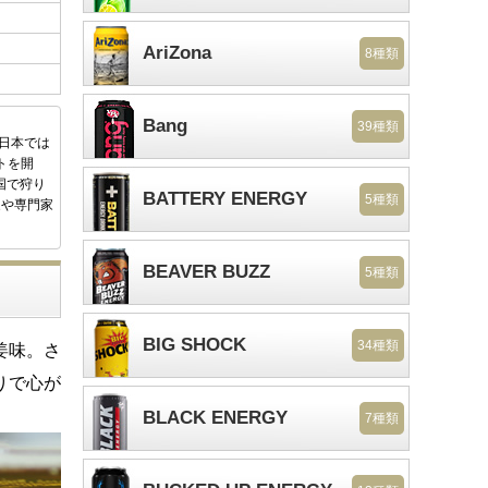
AriZona
8種類
Bang
39種類
後日本では
トを開
国で狩り
BATTERY ENERGY
5種類
家や専門家
BEAVER BUZZ
5種類
BIG SHOCK
34種類
姜味。さ
りで心が
BLACK ENERGY
7種類