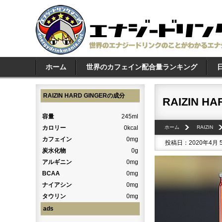
ホーム
世界のカフェイン配合量ランキング
RAIZIN HARD GINGERの成分
RAIZIN HA
容量
245ml
カロリー
0kcal
ホーム
RAIZIN
カフェイン
0mg
投稿日：2020年4月 
炭水化物
0g
アルギニン
0mg
BCAA
0mg
ナイアシン
0mg
タウリン
0mg
ads