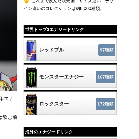
これまで飲んだ販売国、サイズ違い、デザ
イン違いのコレクションは約8,000種類。
世界トップ3エナジードリンク
レッドブル
97種類
モンスターエナジー
167種類
年エナ
ロックスター
172種類
は飲む前
海外のエナジードリンク