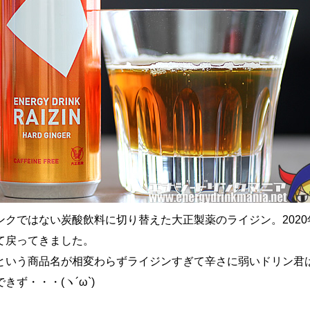
ンクではない炭酸飲料に切り替えた大正製薬のライジン。2020
て戻ってきました。
という商品名が相変わらずライジンすぎて辛さに弱いドリン君
きず・・・(ヽ´ω`)