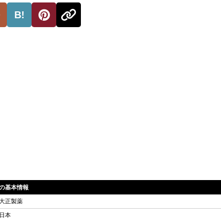
B!
GERの基本情報
大正製薬
日本