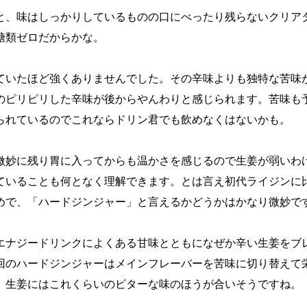
と、味はしっかりしているものの口にべったり残らないクリア
糖類ゼロだからかな。
ていたほど強くありませんでした。その辛味よりも独特な苦味
のピリピリした辛味が後からやんわりと感じられます。苦味も
られているのでこれならドリン君でも飲めなくはないかも。
微妙に残り胃に入ってからも温かさを感じるので生姜が弱いわ
ていることも何となく理解できます。とは言え初代ライジンに
めで、「ハードジンジャー」と言えるかどうかはかなり微妙で
エナジードリンクによくある甘味とともになぜか辛い生姜をブ
回のハードジンジャーはメインフレーバーを苦味に切り替えて
。生姜にはこれくらいのビターな味のほうが合いそうですね。