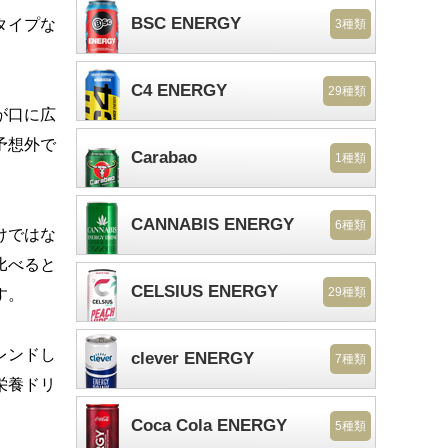
BSC ENERGY
タイプな
3種類
C4 ENERGY
29種類
が口に広
予想外で
Carabao
1種類
CANNABIS ENERGY
6種類
けではな
比べると
CELSIUS ENERGY
29種類
す。
レンドし
clever ENERGY
7種類
栄養ドリ
Coca Cola ENERGY
5種類