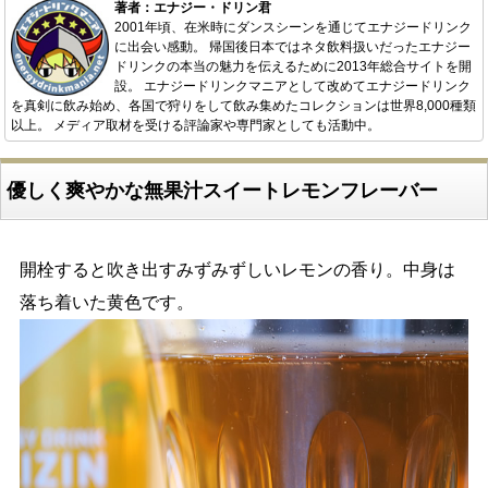
著者：エナジー・ドリン君
2001年頃、在米時にダンスシーンを通じてエナジードリンク
に出会い感動。 帰国後日本ではネタ飲料扱いだったエナジー
ドリンクの本当の魅力を伝えるために2013年総合サイトを開
設。 エナジードリンクマニアとして改めてエナジードリンク
を真剣に飲み始め、各国で狩りをして飲み集めたコレクションは世界8,000種類
以上。 メディア取材を受ける評論家や専門家としても活動中。
優しく爽やかな無果汁スイートレモンフレーバー
開栓すると吹き出すみずみずしいレモンの香り。中身は
落ち着いた黄色です。