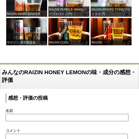
RAIZIN PURPLE WING(パ
RAIZIN PROTO TYPE(プロ
RAIZIN HARD GINGER
ープルウイング)
トタイプ)
ライジン 大正製薬版
RAIZIN COOL
RAIZIN
みんなのRAIZIN HONEY LEMONの味・成分の感想・
評価
感想・評価の投稿
名前
コメント