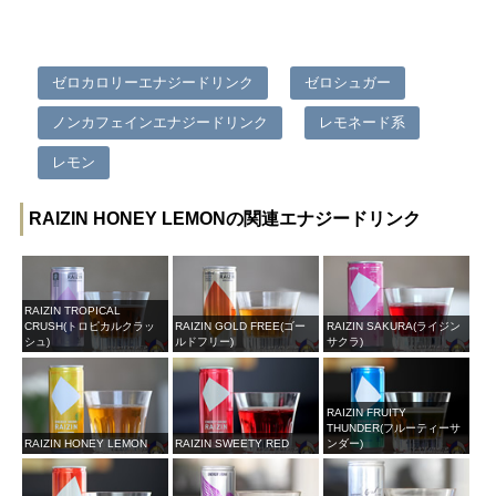
ゼロカロリーエナジードリンク
ゼロシュガー
ノンカフェインエナジードリンク
レモネード系
レモン
RAIZIN HONEY LEMONの関連エナジードリンク
RAIZIN TROPICAL
CRUSH(トロピカルクラッ
RAIZIN GOLD FREE(ゴー
RAIZIN SAKURA(ライジン
シュ)
ルドフリー)
サクラ)
RAIZIN FRUITY
THUNDER(フルーティーサ
RAIZIN HONEY LEMON
RAIZIN SWEETY RED
ンダー)