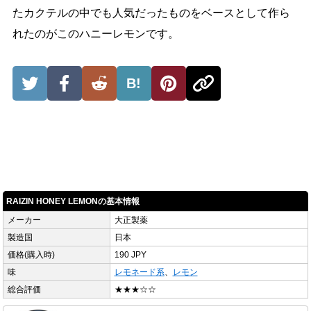
たカクテルの中でも人気だったものをベースとして作ら
れたのがこのハニーレモンです。
B!
RAIZIN HONEY LEMONの基本情報
メーカー
大正製薬
製造国
日本
価格(購入時)
190 JPY
味
レモネード系
、
レモン
総合評価
★★★☆☆