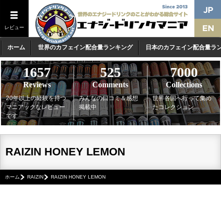
レビュー
ホーム
世界のカフェイン配合量ランキング
日本のカフェイン配合量ラ
1657
525
7000
Reviews
Comments
Collections
20年以上の経験を持つ
みんなの口コミ＆感想
世界各国へ行って集め
マニアックなレビュー
掲載中
たコレクション
です
RAIZIN HONEY LEMON
ホーム
RAIZIN
RAIZIN HONEY LEMON