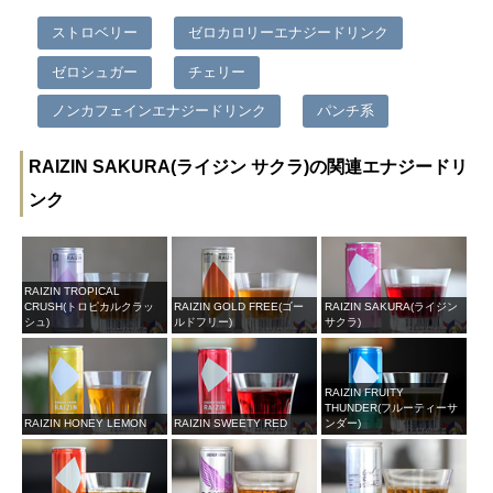
ストロベリー
ゼロカロリーエナジードリンク
ゼロシュガー
チェリー
ノンカフェインエナジードリンク
パンチ系
RAIZIN SAKURA(ライジン サクラ)の関連エナジードリ
ンク
RAIZIN TROPICAL
CRUSH(トロピカルクラッ
RAIZIN GOLD FREE(ゴー
RAIZIN SAKURA(ライジン
シュ)
ルドフリー)
サクラ)
RAIZIN FRUITY
THUNDER(フルーティーサ
RAIZIN HONEY LEMON
RAIZIN SWEETY RED
ンダー)