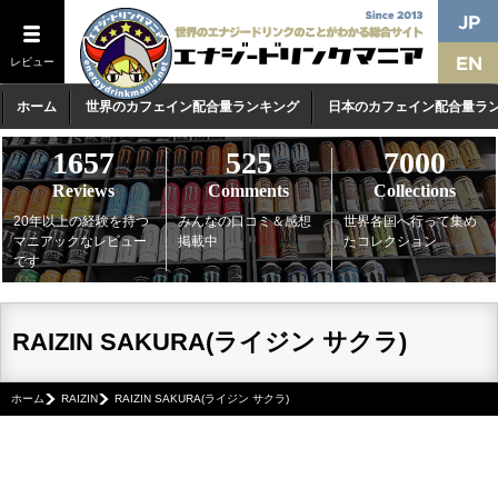
レビュー
ホーム
世界のカフェイン配合量ランキング
日本のカフェイン配合量ラ
1657
525
7000
Reviews
Comments
Collections
20年以上の経験を持つ
みんなの口コミ＆感想
世界各国へ行って集め
マニアックなレビュー
掲載中
たコレクション
です
RAIZIN SAKURA(ライジン サクラ)
ホーム
RAIZIN
RAIZIN SAKURA(ライジン サクラ)