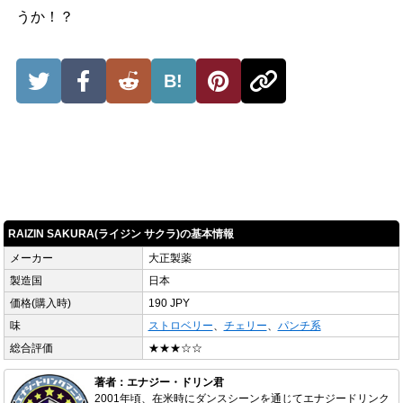
うか！？
B!
RAIZIN SAKURA(ライジン サクラ)の基本情報
メーカー
大正製薬
製造国
日本
価格(購入時)
190 JPY
味
ストロベリー
、
チェリー
、
パンチ系
総合評価
★★★☆☆
著者：エナジー・ドリン君
2001年頃、在米時にダンスシーンを通じてエナジードリンク