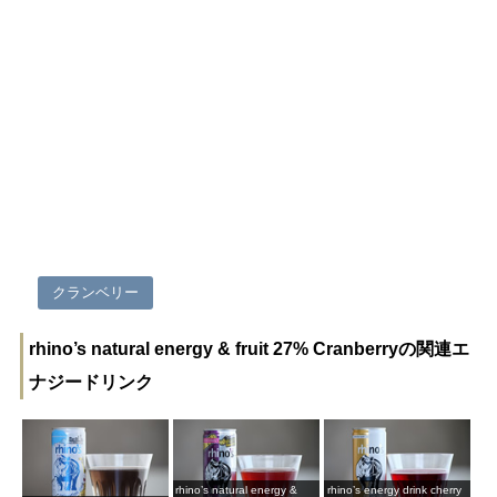
クランベリー
rhino’s natural energy & fruit 27% Cranberryの関連エ
ナジードリンク
rhino’s natural energy &
rhino’s energy drink cherry