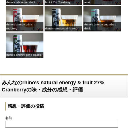
rhino’s relaxation drink
fruit 27% Cranberry
acai
rhino’s energy drink
rhino’s energy sugarfree
redberry
rhino’s energy drink zero
drink
rhino’s energy drink classic
みんなのrhino’s natural energy & fruit 27%
Cranberryの味・成分の感想・評価
感想・評価の投稿
名前