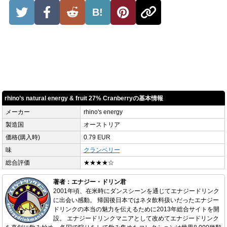
B!
rhino’s natural energy & fruit 27% Cranberryの基本情報
メーカー
rhino's energy
製造国
オーストリア
価格(購入時)
0.79 EUR
味
クランベリー
総合評価
★★★★☆
著者：エナジー・ドリン君
2001年頃、在米時にダンスシーンを通じてエナジードリンク
に出会い感動。 帰国後日本ではネタ飲料扱いだったエナジー
ドリンクの本当の魅力を伝えるために2013年総合サイトを開
設。 エナジードリンクマニアとして改めてエナジードリンク