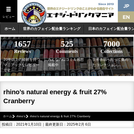
レビュー
ホーム
世界のカフェイン配合量ランキング
日本のカフェイン配合量ラ
1657
525
7000
Reviews
Comments
Collections
20年以上の経験を持つ
みんなの口コミ＆感想
世界各国へ行って集め
マニアックなレビュー
掲載中
たコレクション
です
rhino’s natural energy & fruit 27%
Cranberry
ホーム
rhino's
rhino’s natural energy & fruit 27% Cranberry
投稿日：2021年1月10日｜最終更新日：2025年2月 6日