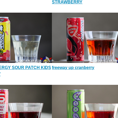
STRAWBERRY
ERGY SOUR PATCH KIDS
freeway up cranberry
Y