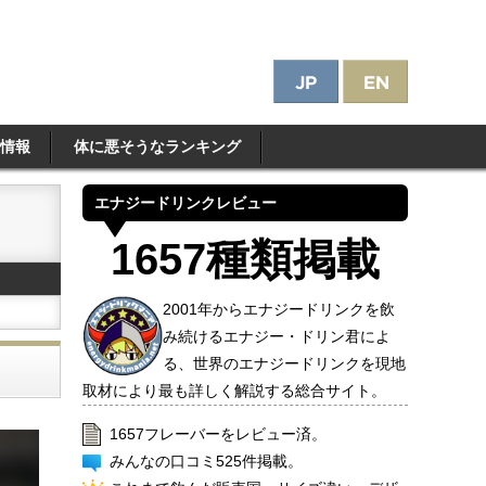
情報
体に悪そうなランキング
エナジードリンクレビュー
1657種類掲載
2001年からエナジードリンクを飲
み続けるエナジー・ドリン君によ
る、世界のエナジードリンクを現地
取材により最も詳しく解説する総合サイト。
1657フレーバーをレビュー済。
みんなの口コミ525件掲載。