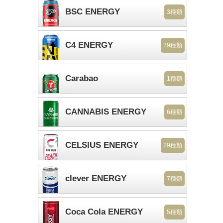
BSC ENERGY
3種類
C4 ENERGY
29種類
Carabao
1種類
CANNABIS ENERGY
6種類
CELSIUS ENERGY
29種類
clever ENERGY
7種類
Coca Cola ENERGY
5種類