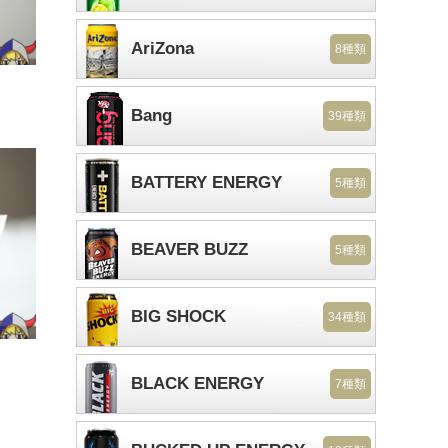
AriZona
8種類
Bang
39種類
BATTERY ENERGY
5種類
BEAVER BUZZ
5種類
BIG SHOCK
34種類
BLACK ENERGY
7種類