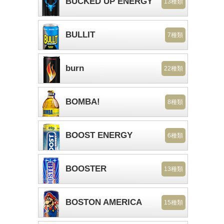
BUCKED UP ENERGY
13種類
BULLIT
7種類
burn
22種類
BOMBA!
8種類
BOOST ENERGY
6種類
BOOSTER
13種類
BOSTON AMERICA
15種類