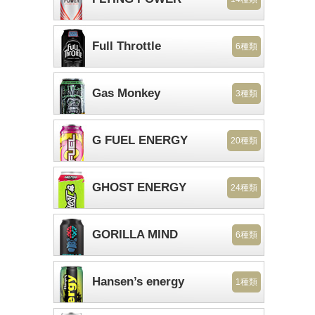
Full Throttle
6種類
Gas Monkey
3種類
G FUEL ENERGY
20種類
GHOST ENERGY
24種類
GORILLA MIND
6種類
Hansen’s energy
1種類