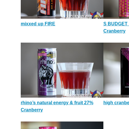
mixxed up FIRE
S BUDGET
Cranberry
rhino’s natural energy & fruit 27%
high cranbe
Cranberry