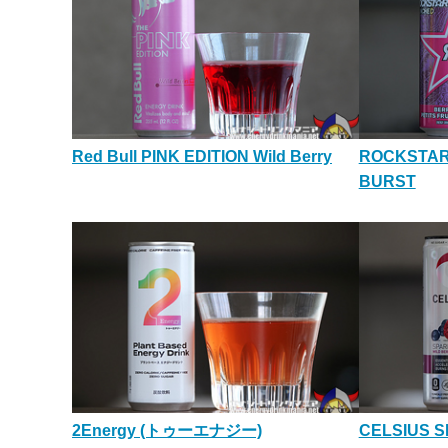
Red Bull PINK EDITION Wild Berry
ROCKSTAR
BURST
2Energy (トゥーエナジー)
CELSIUS S