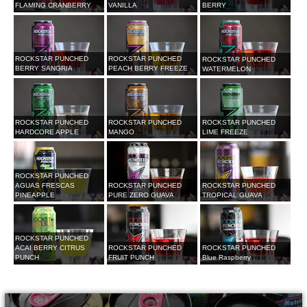
FLAMING CRANBERRY
VANILLA
BERRY
ROCKSTAR PUNCHED
ROCKSTAR PUNCHED
ROCKSTAR PUNCHED
BERRY SANGRIA
PEACH BERRY FREEZE
WATERMELON
ROCKSTAR PUNCHED
ROCKSTAR PUNCHED
ROCKSTAR PUNCHED
HARDCORE APPLE
MANGO
LIME FREEZE
ROCKSTAR PUNCHED
AGUAS FRESCAS
ROCKSTAR PUNCHED
ROCKSTAR PUNCHED
PINEAPPLE
PURE ZERO GUAVA
TROPICAL GUAVA
ROCKSTAR PUNCHED
ACAI BERRY CITRUS
ROCKSTAR PUNCHED
ROCKSTAR PUNCHED
PUNCH
FRUIT PUNCH
Blue Raspberry