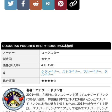
B!
ROCKSTAR PUNCHED BERRY BURSTの基本情報
メーカー
ロックスター
製造国
カナダ
価格(購入時)
4.45 CAD
クランベリー
、
ストロベリー
、
ブルーベリー
、
ラ
味
ズベリー
総合評価
★★★★☆
著者：エナジー・ドリン君
2001年頃、在米時にダンスシーンを通じてエナジードリンク
に出会い感動。 帰国後日本ではネタ飲料扱いだったエナジー
ドリンクの本当の魅力を伝えるために2013年総合サイトを開
設。 エナジードリンクマニアとして改めてエナジードリンク