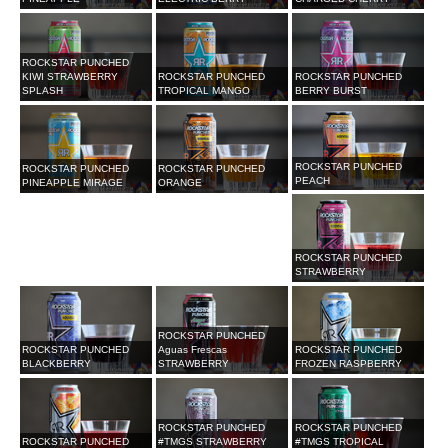
ROCKSTAR PUNCHED
KIWI STRAWBERRY
ROCKSTAR PUNCHED
ROCKSTAR PUNCHED
SPLASH
TROPICAL MANGO
BERRY BURST
ROCKSTAR PUNCHED
ROCKSTAR PUNCHED
ROCKSTAR PUNCHED
PEACH
PINEAPPLE MIRAGE
ORANGE
ROCKSTAR PUNCHED
STRAWBERRY
ROCKSTAR PUNCHED
ROCKSTAR PUNCHED
Aguas Frescas
ROCKSTAR PUNCHED
BLACKBERRY
STRAWBERRY
FROZEN RASPBERRY
ROCKSTAR PUNCHED
ROCKSTAR PUNCHED
ROCKSTAR PUNCHED
#TMGS STRAWBERRY
#TMGS TROPICAL