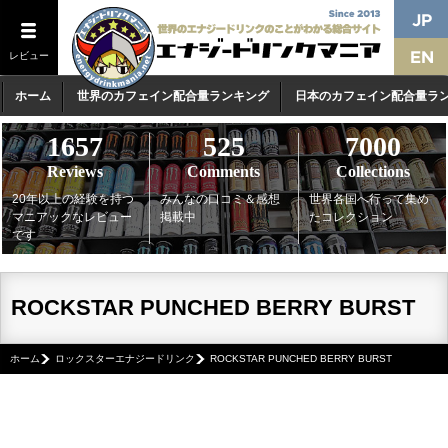
レビュー
ホーム
世界のカフェイン配合量ランキング
日本のカフェイン配合量ラ
1657
525
7000
Reviews
Comments
Collections
20年以上の経験を持つ
みんなの口コミ＆感想
世界各国へ行って集め
マニアックなレビュー
掲載中
たコレクション
です
ROCKSTAR PUNCHED BERRY BURST
ホーム
ロックスターエナジードリンク
ROCKSTAR PUNCHED BERRY BURST