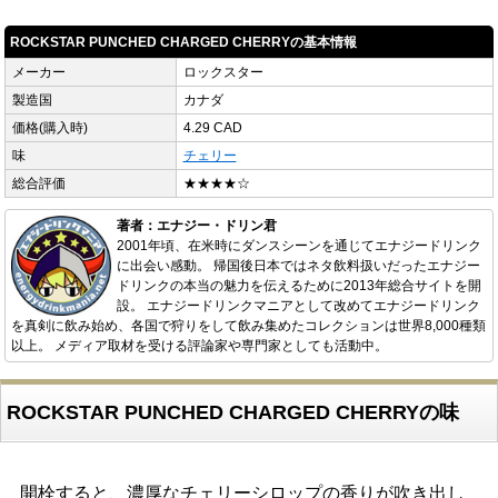
ROCKSTAR PUNCHED CHARGED CHERRYの基本情報
メーカー
ロックスター
製造国
カナダ
価格(購入時)
4.29 CAD
味
チェリー
総合評価
★★★★☆
著者：エナジー・ドリン君
2001年頃、在米時にダンスシーンを通じてエナジードリンク
に出会い感動。 帰国後日本ではネタ飲料扱いだったエナジー
ドリンクの本当の魅力を伝えるために2013年総合サイトを開
設。 エナジードリンクマニアとして改めてエナジードリンク
を真剣に飲み始め、各国で狩りをして飲み集めたコレクションは世界8,000種類
以上。 メディア取材を受ける評論家や専門家としても活動中。
ROCKSTAR PUNCHED CHARGED CHERRYの味
開栓すると、濃厚なチェリーシロップの香りが吹き出し