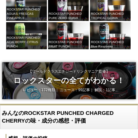
ROCKSTAR PUNCHED
AGUAS FRESCAS
ROCKSTAR PUNCHED
ROCKSTAR PUNCHED
PINEAPPLE
PURE ZERO GUAVA
TROPICAL GUAVA
ROCKSTAR PUNCHED
ACAI BERRY CITRUS
ROCKSTAR PUNCHED
ROCKSTAR PUNCHED
PUNCH
FRUIT PUNCH
Blue Raspberry
【ワールドクラスエナジードリンクマニア監修】
ロックスターの全てがわかる！
レビュー：172種類｜ ニュース：99記事｜ 解説：1記事
みんなのROCKSTAR PUNCHED CHARGED
CHERRYの味・成分の感想・評価