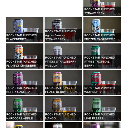
ROCKSTAR PUNCHED
STRAWBERRY
ROCKSTAR PUNCHED
ROCKSTAR PUNCHED
Aguas Frescas
ROCKSTAR PUNCHED
BLACKBERRY
STRAWBERRY
FROZEN RASPBERRY
ROCKSTAR PUNCHED
ROCKSTAR PUNCHED
ROCKSTAR PUNCHED
#TMGS STRAWBERRY
#TMGS TROPICAL
FLAMING CRANBERRY
VANILLA
BERRY
ROCKSTAR PUNCHED
ROCKSTAR PUNCHED
ROCKSTAR PUNCHED
BERRY SANGRIA
PEACH BERRY FREEZE
WATERMELON
ROCKSTAR PUNCHED
ROCKSTAR PUNCHED
ROCKSTAR PUNCHED
HARDCORE APPLE
MANGO
LIME FREEZE