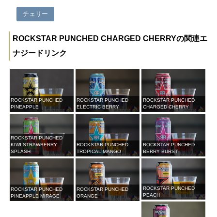
チェリー
ROCKSTAR PUNCHED CHARGED CHERRYの関連エ
ナジードリンク
ROCKSTAR PUNCHED
ROCKSTAR PUNCHED
ROCKSTAR PUNCHED
PINEAPPLE
ELECTRIC BERRY
CHARGED CHERRY
ROCKSTAR PUNCHED
KIWI STRAWBERRY
ROCKSTAR PUNCHED
ROCKSTAR PUNCHED
SPLASH
TROPICAL MANGO
BERRY BURST
ROCKSTAR PUNCHED
ROCKSTAR PUNCHED
ROCKSTAR PUNCHED
PEACH
PINEAPPLE MIRAGE
ORANGE