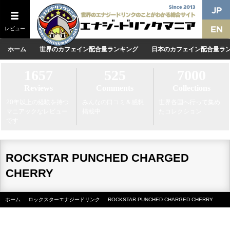
レビュー
ホーム
世界のカフェイン配合量ランキング
日本のカフェイン配合量ラ
1657
525
7000
Reviews
Comments
Collections
20年以上の経験を持つ
みんなの口コミ＆感想
世界各国へ行って集め
マニアックなレビュー
掲載中
たコレクション
です
ROCKSTAR PUNCHED CHARGED
CHERRY
ホーム
ロックスターエナジードリンク
ROCKSTAR PUNCHED CHARGED CHERRY