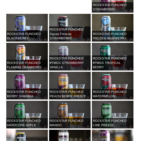
ROCKSTAR PUNCHED
STRAWBERRY
ROCKSTAR PUNCHED
ROCKSTAR PUNCHED
Aguas Frescas
ROCKSTAR PUNCHED
BLACKBERRY
STRAWBERRY
FROZEN RASPBERRY
ROCKSTAR PUNCHED
ROCKSTAR PUNCHED
ROCKSTAR PUNCHED
#TMGS STRAWBERRY
#TMGS TROPICAL
FLAMING CRANBERRY
VANILLA
BERRY
ROCKSTAR PUNCHED
ROCKSTAR PUNCHED
ROCKSTAR PUNCHED
BERRY SANGRIA
PEACH BERRY FREEZE
WATERMELON
ROCKSTAR PUNCHED
ROCKSTAR PUNCHED
ROCKSTAR PUNCHED
HARDCORE APPLE
MANGO
LIME FREEZE