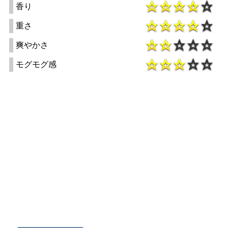
香り
重さ
爽やかさ
モグモグ感