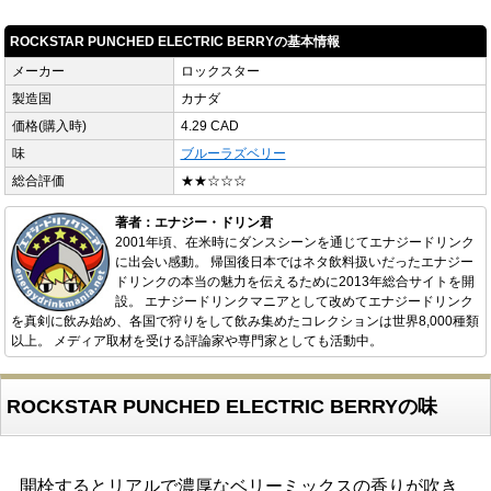
ROCKSTAR PUNCHED ELECTRIC BERRYの基本情報
メーカー
ロックスター
製造国
カナダ
価格(購入時)
4.29 CAD
味
ブルーラズベリー
総合評価
★★☆☆☆
著者：エナジー・ドリン君
2001年頃、在米時にダンスシーンを通じてエナジードリンク
に出会い感動。 帰国後日本ではネタ飲料扱いだったエナジー
ドリンクの本当の魅力を伝えるために2013年総合サイトを開
設。 エナジードリンクマニアとして改めてエナジードリンク
を真剣に飲み始め、各国で狩りをして飲み集めたコレクションは世界8,000種類
以上。 メディア取材を受ける評論家や専門家としても活動中。
ROCKSTAR PUNCHED ELECTRIC BERRYの味
開栓するとリアルで濃厚なベリーミックスの香りが吹き