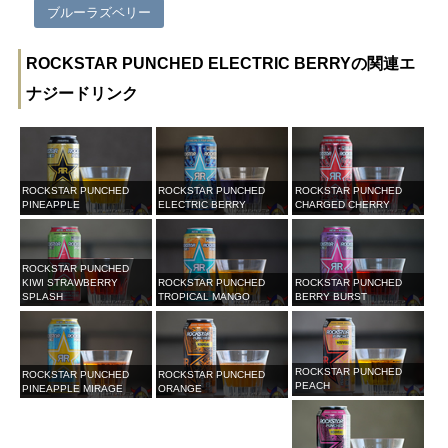
ブルーラズベリー
ROCKSTAR PUNCHED ELECTRIC BERRYの関連エ
ナジードリンク
ROCKSTAR PUNCHED
ROCKSTAR PUNCHED
ROCKSTAR PUNCHED
PINEAPPLE
ELECTRIC BERRY
CHARGED CHERRY
ROCKSTAR PUNCHED
KIWI STRAWBERRY
ROCKSTAR PUNCHED
ROCKSTAR PUNCHED
SPLASH
TROPICAL MANGO
BERRY BURST
ROCKSTAR PUNCHED
ROCKSTAR PUNCHED
ROCKSTAR PUNCHED
PEACH
PINEAPPLE MIRAGE
ORANGE