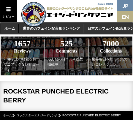
レビュー
ホーム
世界のカフェイン配合量ランキング
日本のカフェイン配合量ラ
1657
525
7000
Reviews
Comments
Collections
20年以上の経験を持つ
みんなの口コミ＆感想
世界各国へ行って集め
マニアックなレビュー
掲載中
たコレクション
です
ROCKSTAR PUNCHED ELECTRIC
BERRY
ホーム
ロックスターエナジードリンク
ROCKSTAR PUNCHED ELECTRIC BERRY