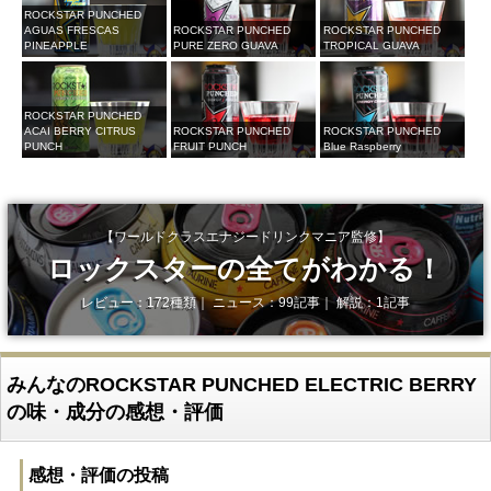
ROCKSTAR PUNCHED
AGUAS FRESCAS
ROCKSTAR PUNCHED
ROCKSTAR PUNCHED
PINEAPPLE
PURE ZERO GUAVA
TROPICAL GUAVA
ROCKSTAR PUNCHED
ACAI BERRY CITRUS
ROCKSTAR PUNCHED
ROCKSTAR PUNCHED
PUNCH
FRUIT PUNCH
Blue Raspberry
【ワールドクラスエナジードリンクマニア監修】
ロックスターの全てがわかる！
レビュー：172種類｜ ニュース：99記事｜ 解説：1記事
みんなのROCKSTAR PUNCHED ELECTRIC BERRY
の味・成分の感想・評価
感想・評価の投稿