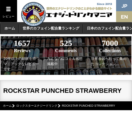
レビュー
ホーム
世界のカフェイン配合量ランキング
日本のカフェイン配合量ラ
1657
525
7000
Reviews
Comments
Collections
20年以上の経験を持つ
みんなの口コミ＆感想
世界各国へ行って集め
マニアックなレビュー
掲載中
たコレクション
です
ROCKSTAR PUNCHED STRAWBERRY
ホーム
ロックスターエナジードリンク
ROCKSTAR PUNCHED STRAWBERRY