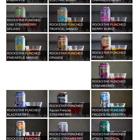
PINEAPPLE
ELECTRIC BERRY
CHARGED CHERRY
ROCKSTAR PUNCHED
KIWI STRAWBERRY
ROCKSTAR PUNCHED
ROCKSTAR PUNCHED
SPLASH
TROPICAL MANGO
BERRY BURST
ROCKSTAR PUNCHED
ROCKSTAR PUNCHED
ROCKSTAR PUNCHED
PEACH
PINEAPPLE MIRAGE
ORANGE
ROCKSTAR PUNCHED
STRAWBERRY
ROCKSTAR PUNCHED
ROCKSTAR PUNCHED
Aguas Frescas
ROCKSTAR PUNCHED
BLACKBERRY
STRAWBERRY
FROZEN RASPBERRY
ROCKSTAR PUNCHED
ROCKSTAR PUNCHED
ROCKSTAR PUNCHED
#TMGS STRAWBERRY
#TMGS TROPICAL