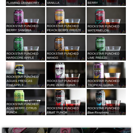
FLAMING CRANBERRY
VANILLA
BERRY
ROCKSTAR PUNCHED
ROCKSTAR PUNCHED
ROCKSTAR PUNCHED
BERRY SANGRIA
PEACH BERRY FREEZE
WATERMELON
ROCKSTAR PUNCHED
ROCKSTAR PUNCHED
ROCKSTAR PUNCHED
HARDCORE APPLE
MANGO
LIME FREEZE
ROCKSTAR PUNCHED
AGUAS FRESCAS
ROCKSTAR PUNCHED
ROCKSTAR PUNCHED
PINEAPPLE
PURE ZERO GUAVA
TROPICAL GUAVA
ROCKSTAR PUNCHED
ACAI BERRY CITRUS
ROCKSTAR PUNCHED
ROCKSTAR PUNCHED
PUNCH
FRUIT PUNCH
Blue Raspberry