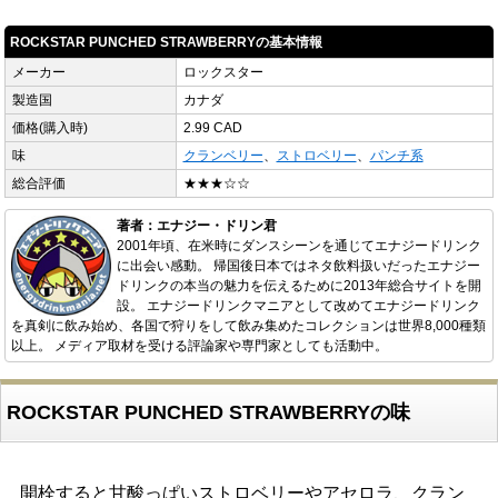
ROCKSTAR PUNCHED STRAWBERRYの基本情報
メーカー
ロックスター
製造国
カナダ
価格(購入時)
2.99 CAD
味
クランベリー
、
ストロベリー
、
パンチ系
総合評価
★★★☆☆
著者：エナジー・ドリン君
2001年頃、在米時にダンスシーンを通じてエナジードリンク
に出会い感動。 帰国後日本ではネタ飲料扱いだったエナジー
ドリンクの本当の魅力を伝えるために2013年総合サイトを開
設。 エナジードリンクマニアとして改めてエナジードリンク
を真剣に飲み始め、各国で狩りをして飲み集めたコレクションは世界8,000種類
以上。 メディア取材を受ける評論家や専門家としても活動中。
ROCKSTAR PUNCHED STRAWBERRYの味
開栓すると甘酸っぱいストロベリーやアセロラ、クラン