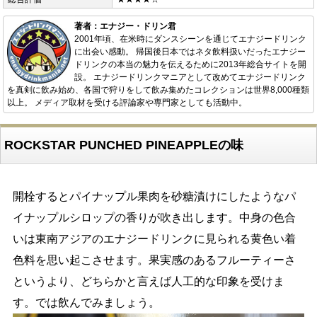
著者：エナジー・ドリン君
2001年頃、在米時にダンスシーンを通じてエナジードリンク
に出会い感動。 帰国後日本ではネタ飲料扱いだったエナジー
ドリンクの本当の魅力を伝えるために2013年総合サイトを開
設。 エナジードリンクマニアとして改めてエナジードリンク
を真剣に飲み始め、各国で狩りをして飲み集めたコレクションは世界8,000種類
以上。 メディア取材を受ける評論家や専門家としても活動中。
ROCKSTAR PUNCHED PINEAPPLEの味
開栓するとパイナップル果肉を砂糖漬けにしたようなパ
イナップルシロップの香りが吹き出します。中身の色合
いは東南アジアのエナジードリンクに見られる黄色い着
色料を思い起こさせます。果実感のあるフルーティーさ
というより、どちらかと言えば人工的な印象を受けま
す。では飲んでみましょう。