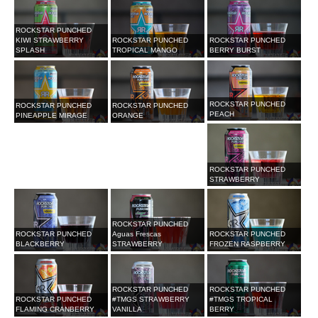
ROCKSTAR PUNCHED
KIWI STRAWBERRY
ROCKSTAR PUNCHED
ROCKSTAR PUNCHED
SPLASH
TROPICAL MANGO
BERRY BURST
ROCKSTAR PUNCHED
ROCKSTAR PUNCHED
ROCKSTAR PUNCHED
PEACH
PINEAPPLE MIRAGE
ORANGE
ROCKSTAR PUNCHED
STRAWBERRY
ROCKSTAR PUNCHED
ROCKSTAR PUNCHED
Aguas Frescas
ROCKSTAR PUNCHED
BLACKBERRY
STRAWBERRY
FROZEN RASPBERRY
ROCKSTAR PUNCHED
ROCKSTAR PUNCHED
ROCKSTAR PUNCHED
#TMGS STRAWBERRY
#TMGS TROPICAL
FLAMING CRANBERRY
VANILLA
BERRY