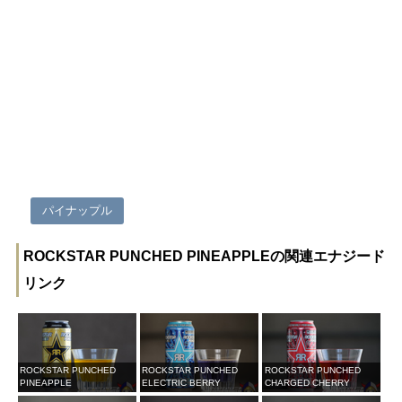
パイナップル
ROCKSTAR PUNCHED PINEAPPLEの関連エナジード
リンク
ROCKSTAR PUNCHED
ROCKSTAR PUNCHED
ROCKSTAR PUNCHED
PINEAPPLE
ELECTRIC BERRY
CHARGED CHERRY