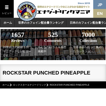
レビュー
ホーム
世界のカフェイン配合量ランキング
日本のカフェイン配合量ラ
1657
525
7000
Reviews
Comments
Collections
20年以上の経験を持つ
みんなの口コミ＆感想
世界各国へ行って集め
マニアックなレビュー
掲載中
たコレクション
です
ROCKSTAR PUNCHED PINEAPPLE
ホーム
ロックスターエナジードリンク
ROCKSTAR PUNCHED PINEAPPLE