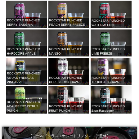
ROCKSTAR PUNCHED
ROCKSTAR PUNCHED
ROCKSTAR PUNCHED
BERRY SANGRIA
PEACH BERRY FREEZE
WATERMELON
ROCKSTAR PUNCHED
ROCKSTAR PUNCHED
ROCKSTAR PUNCHED
HARDCORE APPLE
MANGO
LIME FREEZE
ROCKSTAR PUNCHED
AGUAS FRESCAS
ROCKSTAR PUNCHED
ROCKSTAR PUNCHED
PINEAPPLE
PURE ZERO GUAVA
TROPICAL GUAVA
ROCKSTAR PUNCHED
ACAI BERRY CITRUS
ROCKSTAR PUNCHED
ROCKSTAR PUNCHED
PUNCH
FRUIT PUNCH
Blue Raspberry
【ワールドクラスエナジードリンクマニア監修】