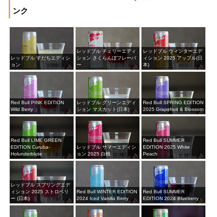
ンク
レッドブル チェリーエディ
レッドブル ウィンターエデ
レッドブル すだちエディシ
ション さくらんぼフレーバ
ィション 2025 アップル(日
ョン
ー
本)
Red Bull PINK EDITION
レッドブル グリーンエディ
Red Bull SPRING EDITION
Wild Berry
ション マスカット(日本)
2025 Grapefruit & Blossom
Red Bull LIME GREEN
Red Bull SUMMER
EDITION Curuba-
レッドブル サマーエディシ
EDITION 2025 White
Holunderblute
ョン 2025 白桃
Peach
レッドブル スプリングエデ
ィション 2025 ストロベリ
Red Bull WINTER EDITION
Red Bull SUMMER
ー (日本)
2024 Iced Vanilla Berry
EDITION 2024 Blueberry