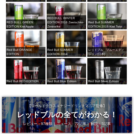
RED BULL WINTER
RED BULL GREEN
EDITION 2016 Zwetschke-
Red Bull SUMMER
EDITION Kiwi Apple
Zimtnelke
EDITION 2016 Kiwi Twist
Red Bull ORANGE
Red Bull SUMMER
レッドブル ブルーエディ
EDITION
EDITION 2014
ション(日本)
Red Bull RED EDITION
Red Bull Blue Edition
Red Bull Silver Edition
【ワールドクラスエナジードリンクマニア監修】
レッドブルの全てがわかる！
レビュー：97種類｜ ニュース：72記事｜ 解説：9記事