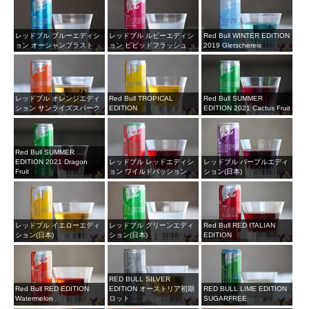
レッドブル ブルーエディシ
レッドブル ルビーエディシ
Red Bull WINTER EDITION
ョン オーシャンブラスト
ョン ビビッドフラッシュ
2019 Gletschereis
レッドブル オレンジエディ
Red Bull TROPICAL
Red Bull SUMMER
ション サンライズスパーク
EDITION
EDITION 2021 Cactus Fruit
Red Bull SUMMER
EDITION 2021 Dragon
レッドブル レッドエディシ
レッドブル パープルエディ
Fruit
ョン ワイルドパッション
ション(日本)
レッドブル イエローエディ
レッドブル グリーンエディ
Red Bull RED ITALIAN
ション(日本)
ション(日本)
EDITION
RED BULL SILVER
Red Bull RED EDITION
EDITION オーストリア初期
RED BULL LIME EDITION
Watermelon
ロット
SUGARFREE