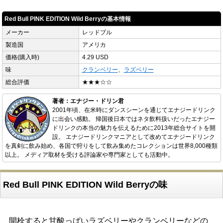
Red Bull PINK EDITION Wild Berryの基本情報
メーカー
レッドブル
製造国
アメリカ
価格(購入時)
4.29 USD
味
クランベリー
、
ラズベリー
総合評価
★★★☆☆
著者：エナジー・ドリン君
2001年頃、在米時にダンスシーンを通じてエナジードリンク
に出会い感動。 帰国後日本ではネタ飲料扱いだったエナジー
ドリンクの本当の魅力を伝えるために2013年総合サイトを開
設。 エナジードリンクマニアとして改めてエナジードリンク
を真剣に飲み始め、各国で狩りをして飲み集めたコレクションは世界8,000種類
以上。 メディア取材を受ける評論家や専門家としても活動中。
Red Bull PINK EDITION Wild Berryの味
開栓すると甘酸っぱいラズベリーやクランベリーなどの