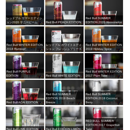
レッドブル サマーエディシ
Red Bull SUMMER
ョン2020 サニービーム
Red Bull PEACH EDITION
EDITION 2020 Watermelon
Red Bull WINTER EDITION
レッドブル ホワイトエディ
Red Bull WINTER EDITION
2018 Rumtopf
ション フレッシュブリーズ
2019 Holiday Spice
Red Bull PURPLE
Red Bull WINTER EDITION
EDITION
Red Bull WHITE EDITION
2017 Plum Twist
Red Bull SUMMER
Red Bull SUMMER
EDITION 2019 Beach
EDITION 2018 Coconut
Red Bull ACAI EDITION
Breeze
Berry
RED BULL SUMMER
EDITION 2017 Grapefruit
Red Bull LIME EDITION
Red Bull EDIĆION LIMÓN
Twist