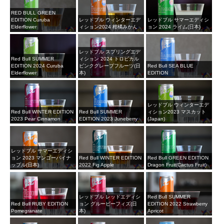
RED BULL GREEN
EDITION Curuba
レッドブル ウィンターエデ
レッドブル サマーエディシ
Elderflower
ィション2024 柑橘みかん
ョン 2024 ライム(日本)
レッドブル スプリングエデ
Red Bull SUMMER
ィション 2024 トロピカル
EDITION 2024 Curuba
ピンクグレープフルーツ(日
Red Bull SEA BLUE
Elderflower
本)
EDITION
レッドブル ウィンターエデ
Red Bull WINTER EDITION
Red Bull SUMMER
ィション2023 マスカット
2023 Pear Cinnamon
EDITION 2023 Juneberry
(Japan)
レッドブル サマーエディシ
ョン 2023 マンゴーパイナ
Red Bull WINTER EDITION
Red Bull GREEN EDITION
ップル(日本)
2022 Fig Apple
Dragon Fruit(Cactus Fruit)
レッドブル レッドエディシ
Red Bull SUMMER
Red Bull RUBY EDITION
ョン グルービーフィズ(日
EDITION 2022 Strawberry
Pomegranate
本)
Apricot