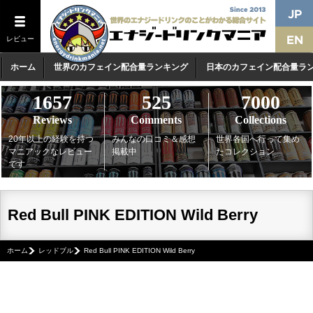
レビュー
ホーム
世界のカフェイン配合量ランキング
日本のカフェイン配合量ラ
1657
525
7000
Reviews
Comments
Collections
20年以上の経験を持つ
みんなの口コミ＆感想
世界各国へ行って集め
マニアックなレビュー
掲載中
たコレクション
です
Red Bull PINK EDITION Wild Berry
ホーム
レッドブル
Red Bull PINK EDITION Wild Berry