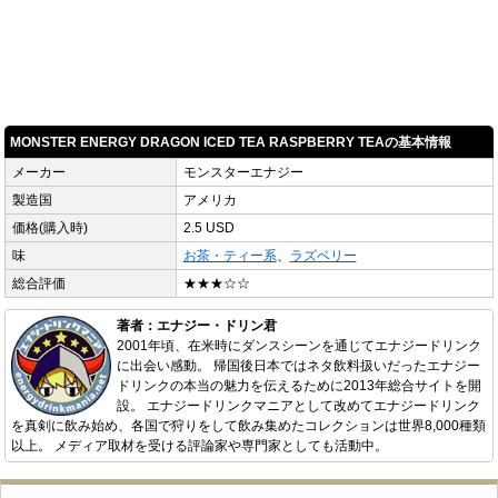
MONSTER ENERGY DRAGON ICED TEA RASPBERRY TEAの基本情報
メーカー
モンスターエナジー
製造国
アメリカ
価格(購入時)
2.5 USD
味
お茶・ティー系
、
ラズベリー
総合評価
★★★☆☆
著者：エナジー・ドリン君
2001年頃、在米時にダンスシーンを通じてエナジードリンク
に出会い感動。 帰国後日本ではネタ飲料扱いだったエナジー
ドリンクの本当の魅力を伝えるために2013年総合サイトを開
設。 エナジードリンクマニアとして改めてエナジードリンク
を真剣に飲み始め、各国で狩りをして飲み集めたコレクションは世界8,000種類
以上。 メディア取材を受ける評論家や専門家としても活動中。