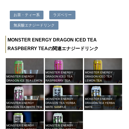
お茶・ティー系
ラズベリー
無炭酸エナジードリンク
MONSTER ENERGY DRAGON ICED TEA
RASPBERRY TEAの関連エナジードリンク
MONSTER ENERGY
MONSTER ENERGY
MONSTER ENERGY
DRAGON ICED TEA
DRAGON ICED TEA
DRAGON ICE TEA LEMON
RASPBERRY TEA
LEMON TEA
MONSTER ENERGY
MONSTER ENERGY
MONSTER ENERGY
DRAGON TEA YERBA
DRAGON TEA YERBA
DRAGON TEA WHITE TEA
MATE SAMPLE
MATE
MONSTER ENERGY
MONSTER ENERGY