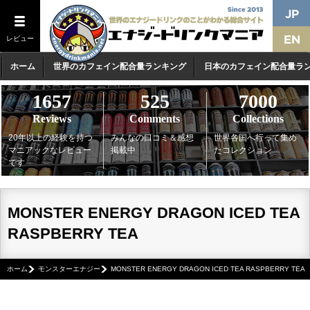
レビュー
ホーム
世界のカフェイン配合量ランキング
日本のカフェイン配合量ラ
1657
525
7000
Reviews
Comments
Collections
20年以上の経験を持つ
みんなの口コミ＆感想
世界各国へ行って集め
マニアックなレビュー
掲載中
たコレクション
です
MONSTER ENERGY DRAGON ICED TEA
RASPBERRY TEA
ホーム
モンスターエナジー
MONSTER ENERGY DRAGON ICED TEA RASPBERRY TEA