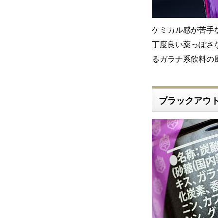
ケミカル感が苦手
丁度良い薬っぽさ
るガラナ系飲料の風
ブラックアウ