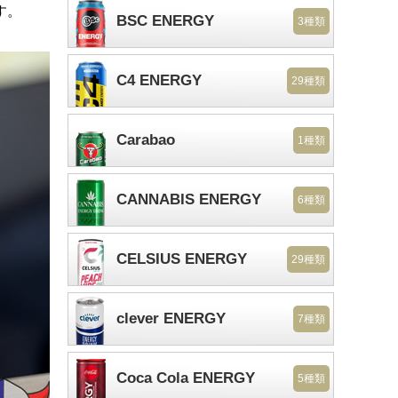
す。
BSC ENERGY
3種類
C4 ENERGY
29種類
Carabao
1種類
CANNABIS ENERGY
6種類
CELSIUS ENERGY
29種類
clever ENERGY
7種類
Coca Cola ENERGY
5種類