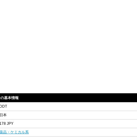
ナの基本情報
DDT
日本
178 JPY
薬品・ケミカル系