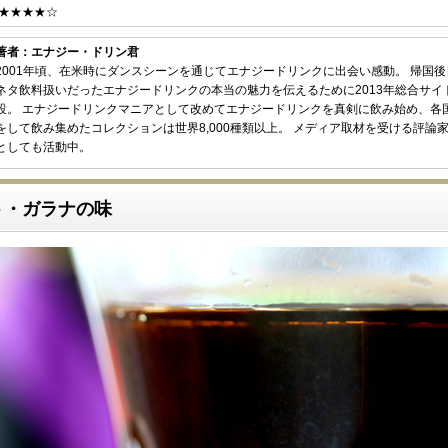
★★★★☆
著者：エナジー・ドリン君
2001年頃、在米時にダンスシーンを通じてエナジードリンクに出会い感動。 帰国
ネタ飲料扱いだったエナジードリンクの本当の魅力を伝えるために2013年総合サイ
設。 エナジードリンクマニアとして改めてエナジードリンクを真剣に飲み始め、各
をして飲み集めたコレクションは世界8,000種類以上。 メディア取材を受ける評論
としても活動中。
ト・ガラナの味