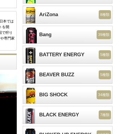
AriZona
8種類
後日本では
トを開
国で狩り
Bang
39種類
家や専門家
BATTERY ENERGY
5種類
BEAVER BUZZ
5種類
BIG SHOCK
34種類
BLACK ENERGY
7種類