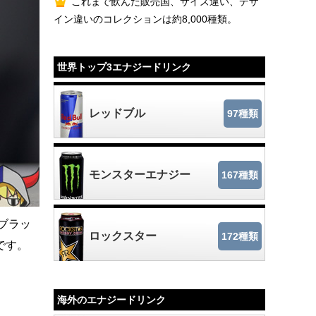
これまで飲んだ販売国、サイズ違い、デザ
イン違いのコレクションは約8,000種類。
世界トップ3エナジードリンク
レッドブル
97種類
モンスターエナジー
167種類
ブラッ
ロックスター
172種類
です。
海外のエナジードリンク