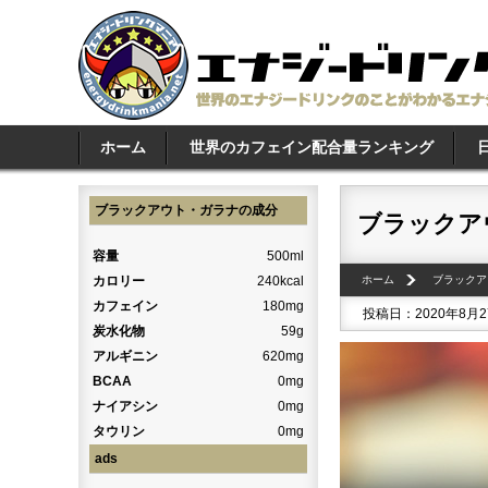
ホーム
世界のカフェイン配合量ランキング
ブラックアウト・ガラナの成分
ブラックア
容量
500ml
カロリー
240kcal
ホーム
ブラックア
カフェイン
180mg
投稿日：2020年8月
炭水化物
59g
アルギニン
620mg
BCAA
0mg
ナイアシン
0mg
タウリン
0mg
ads