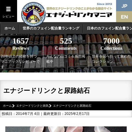
レビュー
ホーム
世界のカフェイン配合量ランキング
日本のカフェイン配合量ラ
1657
525
7000
Reviews
Comments
Collections
20年以上の経験を持つ
みんなの口コミ＆感想掲
世界各国へ行って集めた
マニアックなレビューで
載中
コレクション
す
エナジードリンクと尿路結石
ホーム
エナジードリンクと病気
エナジードリンクと尿路結石
投稿日：2014年7月 4日｜最終更新日：2025年2月17日