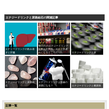
エナジードリンクと尿路結石の関連記事
毎日2Lのエナジードリンク
エナジードリンクの飲み過
を飲んだ男性、ガチで手遅
ぎと肝臓
れになるところだった
エナジードリンクと尿
エナジードリンクと尿路結
エナジードリンクは虫歯の
石
原因になる？
エナジードリンクと糖尿病
記事一覧