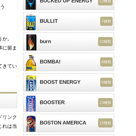
BUCKED UP ENERGY
13種類
う
BULLIT
7種類
うか。
burn
22種類
事に留ま
BOMBA!
8種類
てきてい
BOOST ENERGY
6種類
BOOSTER
13種類
ドリンク
BOSTON AMERICA
15種類
これは当