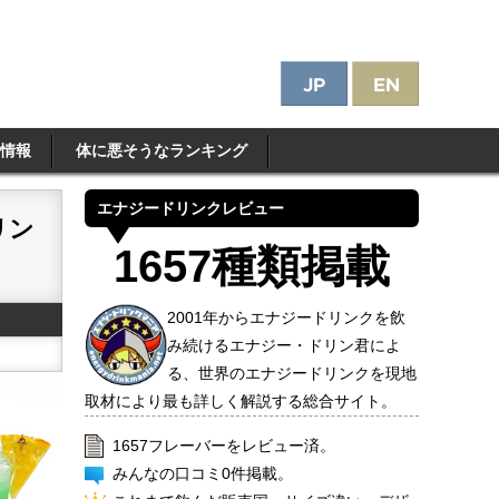
情報
体に悪そうなランキング
エナジードリンクレビュー
リン
1657種類掲載
2001年からエナジードリンクを飲
み続けるエナジー・ドリン君によ
る、世界のエナジードリンクを現地
取材により最も詳しく解説する総合サイト。
1657フレーバーをレビュー済。
みんなの口コミ0件掲載。