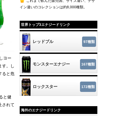
これまで飲んだ販売国、サイズ違い、デザ
イン違いのコレクションは約8,000種類。
世界トップ3エナジードリンク
レッドブル
97種類
しヨー
モンスターエナジー
167種類
ます。し
すると危
ロックスター
172種類
ると健
止されて
海外のエナジードリンク