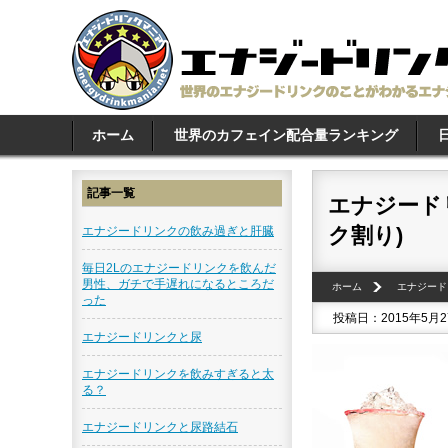
ホーム
世界のカフェイン配合量ランキング
記事一覧
エナジード
ク割り)
エナジードリンクの飲み過ぎと肝臓
毎日2Lのエナジードリンクを飲んだ
男性、ガチで手遅れになるところだ
ホーム
エナジード
った
投稿日：2015年5月
エナジードリンクと尿
エナジードリンクを飲みすぎると太
る？
エナジードリンクと尿路結石