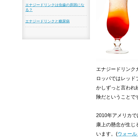
エナジードリンクは虫歯の原因にな
る？
エナジードリンクと糖尿病
エナジードリンク
ロッパではレッド
かしずっと言われ
険だということで
2010年アメリ
康上の懸念が生じ
います。(
ウォール