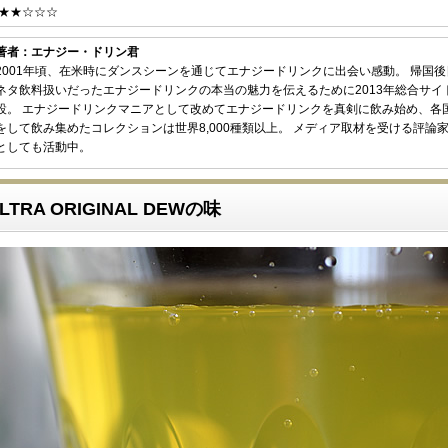
★★☆☆☆
著者：エナジー・ドリン君
2001年頃、在米時にダンスシーンを通じてエナジードリンクに出会い感動。 帰国
ネタ飲料扱いだったエナジードリンクの本当の魅力を伝えるために2013年総合サイ
設。 エナジードリンクマニアとして改めてエナジードリンクを真剣に飲み始め、各
をして飲み集めたコレクションは世界8,000種類以上。 メディア取材を受ける評論
としても活動中。
ULTRA ORIGINAL DEWの味