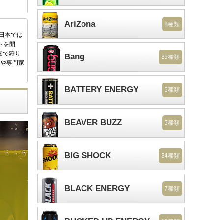
AriZona
8種類
後日本では
トを開
国で狩り
Bang
39種類
家や専門家
BATTERY ENERGY
5種類
BEAVER BUZZ
5種類
BIG SHOCK
34種類
BLACK ENERGY
7種類