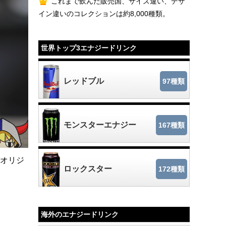
これまで飲んだ販売国、サイズ違い、デザ
イン違いのコレクションは約8,000種類。
世界トップ3エナジードリンク
レッドブル
97種類
モンスターエナジー
167種類
ラオリジ
ロックスター
172種類
海外のエナジードリンク