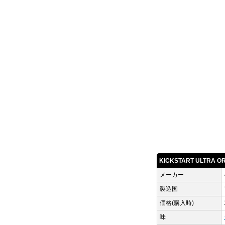
KICKSTART ULTRA 
メーカー
製造国
価格(購入時)
味