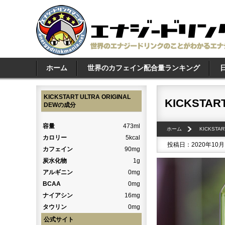
ホーム
世界のカフェイン配合量ランキング
KICKSTART ULTRA ORIGINAL
KICKSTART
DEWの成分
容量
473ml
ホーム
KICKSTAR
カロリー
5kcal
投稿日：2020年10月
カフェイン
90mg
炭水化物
1g
アルギニン
0mg
BCAA
0mg
ナイアシン
16mg
タウリン
0mg
公式サイト