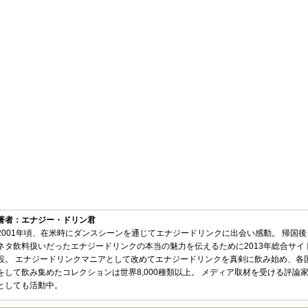
著者：エナジー・ドリン君
2001年頃、在米時にダンスシーンを通じてエナジードリンクに出会い感動。 帰国
ネタ飲料扱いだったエナジードリンクの本当の魅力を伝えるために2013年総合サイ
設。 エナジードリンクマニアとして改めてエナジードリンクを真剣に飲み始め、各
をして飲み集めたコレクションは世界8,000種類以上。 メディア取材を受ける評論
としても活動中。