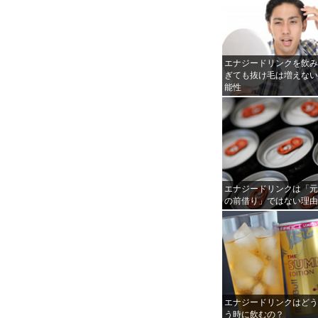
エナジードリンクを飲
ぎても抜け毛は増えな
能性
エナジードリンクは「
の前借り」ではない理
エナジードリンクはど
う時に飲むの？