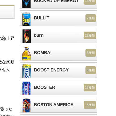
BUCKED UP ENERGY
13種類
BULLIT
7種類
burn
22種類
の急上昇
BOMBA!
8種類
激な変動
ません
BOOST ENERGY
6種類
BOOSTER
13種類
BOSTON AMERICA
15種類
頑張った