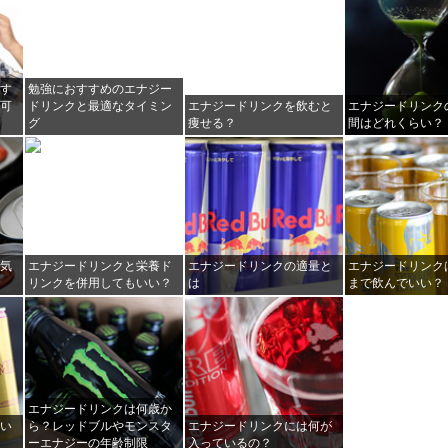
みす
勉強におすすめのエナジー
い可
ドリンクと最適なタイミン
エナジードリンクを飲むと
エナジードリンク
グ
痩せる？
間はどれくらい？
元気
エナジードリンクと栄養ド
エナジードリンクの適量と
エナジードリンク
由
リンクを併用してもいい？
は
まで飲んでいい？
エナジードリンクは何歳か
うい
ら？レッドブルやモンスタ
エナジードリンクには何が
ーエナジーの年齢制限
入っているの？