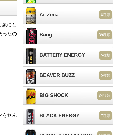
AriZona
8種類
対象にと
あったの
Bang
39種類
BATTERY ENERGY
5種類
BEAVER BUZZ
5種類
BIG SHOCK
34種類
クを飲ん
BLACK ENERGY
7種類