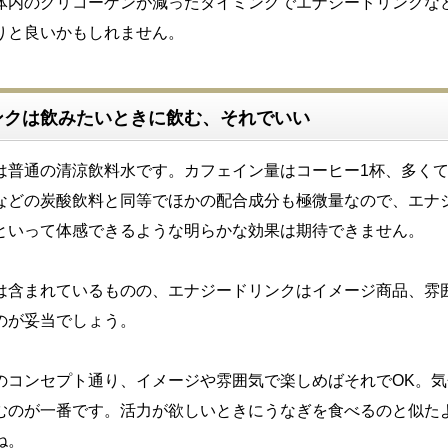
体内のグリコーゲンが減ったタイミングでエナジードリンクな
りと良いかもしれません。
ンクは飲みたいときに飲む、それでいい
は普通の清涼飲料水です。カフェイン量はコーヒー1杯、多くて
などの炭酸飲料と同等でほかの配合成分も極微量なので、エナ
といって体感できるような明らかな効果は期待できません。
は含まれているものの、エナジードリンクはイメージ商品、雰
のが妥当でしょう。
のコンセプト通り、イメージや雰囲気で楽しめばそれでOK。気
むのが一番です。活力が欲しいときにうなぎを食べるのと似た
ね。