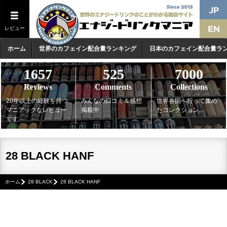
レビュー
ホーム
世界のカフェイン配合量ランキング
日本のカフェイン配合量ラ
1657
525
7000
Reviews
Comments
Collections
20年以上の経験を持つ
みんなの口コミ＆感想
世界各国へ行って集め
マニアックなレビュー
掲載中
たコレクション
です
28 BLACK HANF
ホーム
28 BLACK
28 BLACK HANF