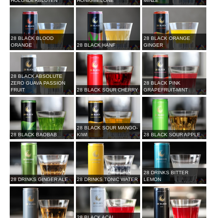
HOLUNDERBLÜTEN
HONIGMELONE
MINZE
28 BLACK BLOOD
28 BLACK ORANGE
ORANGE
28 BLACK HANF
GINGER
28 BLACK ABSOLUTE
ZERO GUAVA PASSION
28 BLACK PINK
FRUIT
28 BLACK SOUR CHERRY
GRAPEFRUIT-MINT
28 BLACK SOUR MANGO-
28 BLACK BAOBAB
KIWI
28 BLACK SOUR APPLE
28 DRINKS BITTER
28 DRINKS GINGER ALE
28 DRINKS TONIC WATER
LEMON
28 BLACK ACAI