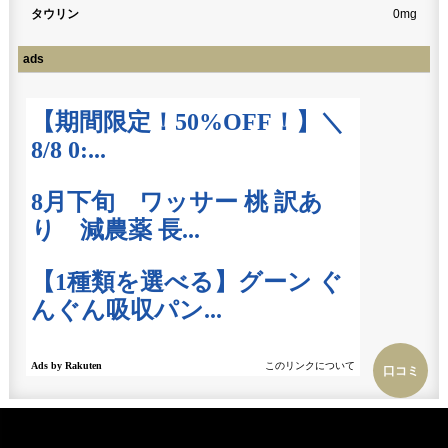
タウリン
0mg
ads
口コミ