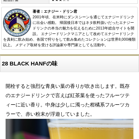
著者：エナジー・ドリン君
2001年頃、在米時にダンスシーンを通じてエナジードリンク
に出会い感動。 帰国後日本ではネタ飲料扱いだったエナジー
ドリンクの本当の魅力を伝えるために2013年総合サイトを開
設。 エナジードリンクマニアとして改めてエナジードリンク
を真剣に飲み始め、各国で狩りをして飲み集めたコレクションは世界8,000種類
以上。 メディア取材を受ける評論家や専門家としても活動中。
28 BLACK HANFの味
開栓すると強烈な青臭い葉の香りが吹き出します。既存
のエナジードリンクで言えば紅茶葉を使ったフルーツテ
ィーに近い香り。中身は少しに濁った柑橘系フルーツカ
ラーで、赤い粉末が浮遊していました。