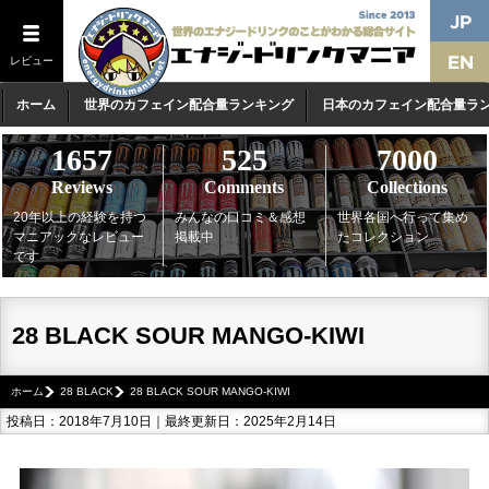
レビュー
ホーム
世界のカフェイン配合量ランキング
日本のカフェイン配合量ラ
1657
525
7000
Reviews
Comments
Collections
20年以上の経験を持つ
みんなの口コミ＆感想
世界各国へ行って集め
マニアックなレビュー
掲載中
たコレクション
です
28 BLACK SOUR MANGO-KIWI
ホーム
28 BLACK
28 BLACK SOUR MANGO-KIWI
投稿日：2018年7月10日｜最終更新日：2025年2月14日