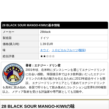
28 BLACK SOUR MANGO-KIWIの基本情報
メーカー
28black
製造国
ドイツ
価格(購入時)
1.39 EUR
味
キウイ
、
トロピカルフルーツ(酸味)
総合評価
★★☆☆☆
著者：エナジー・ドリン君
2001年頃、在米時にダンスシーンを通じてエナジードリンク
に出会い感動。 帰国後日本ではネタ飲料扱いだったエナジー
ドリンクの本当の魅力を伝えるために2013年総合サイトを開
設。 エナジードリンクマニアとして改めてエナジードリンク
を真剣に飲み始め、各国で狩りをして飲み集めたコレクションは世界8,000種類
以上。 メディア取材を受ける評論家や専門家としても活動中。
28 BLACK SOUR MANGO-KIWIの味