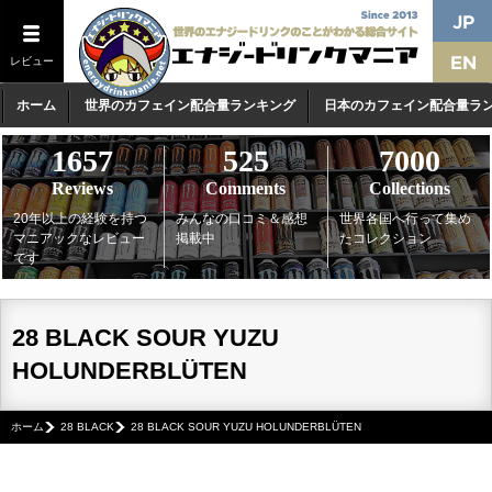
レビュー
ホーム
世界のカフェイン配合量ランキング
日本のカフェイン配合量ラ
1657
525
7000
Reviews
Comments
Collections
20年以上の経験を持つ
みんなの口コミ＆感想
世界各国へ行って集め
マニアックなレビュー
掲載中
たコレクション
です
28 BLACK SOUR YUZU
HOLUNDERBLÜTEN
ホーム
28 BLACK
28 BLACK SOUR YUZU HOLUNDERBLÜTEN