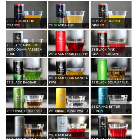
28 BLACK BLOOD
28 BLACK ORANGE
ORANGE
28 BLACK HANF
GINGER
28 BLACK ABSOLUTE
ZERO GUAVA PASSION
28 BLACK PINK
FRUIT
28 BLACK SOUR CHERRY
GRAPEFRUIT-MINT
28 BLACK SOUR MANGO-
28 BLACK BAOBAB
KIWI
28 BLACK SOUR APPLE
28 DRINKS BITTER
28 DRINKS GINGER ALE
28 DRINKS TONIC WATER
LEMON
28 BLACK ACAI