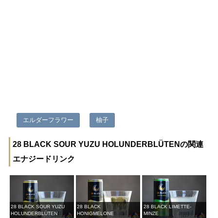
エルダーフラワー
柚子
28 BLACK SOUR YUZU HOLUNDERBLÜTENの関連
エナジードリンク
28 BLACK SOUR YUZU
28 BLACK
28 BLACK LIMETTE-
HOLUNDERBLÜTEN
HONIGMELONE
MINZE