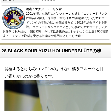
著者：エナジー・ドリン君
2001年頃、在米時にダンスシーンを通じてエナジードリンク
に出会い感動。 帰国後日本ではネタ飲料扱いだったエナジー
ドリンクの本当の魅力を伝えるために2013年総合サイトを開
設。 エナジードリンクマニアとして改めてエナジードリンク
を真剣に飲み始め、各国で狩りをして飲み集めたコレクションは世界8,000種類
以上。 メディア取材を受ける評論家や専門家としても活動中。
28 BLACK SOUR YUZU-HOLUNDERBLÜTEの味
開栓するとはちみつレモンのような柑橘系フルーツと甘
い香りがほのかに香ります。