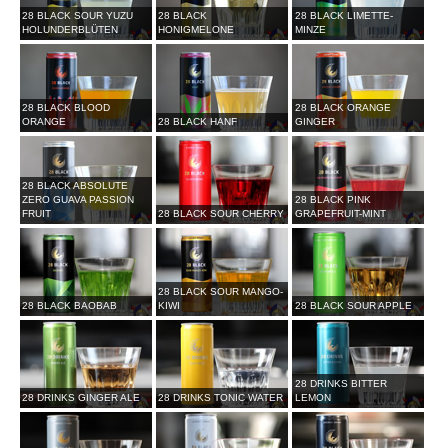
28 BLACK SOUR YUZU
28 BLACK
28 BLACK LIMETTE-
HOLUNDERBLÜTEN
HONIGMELONE
MINZE
28 BLACK BLOOD
28 BLACK ORANGE
ORANGE
28 BLACK HANF
GINGER
28 BLACK ABSOLUTE
ZERO GUAVA PASSION
28 BLACK PINK
FRUIT
28 BLACK SOUR CHERRY
GRAPEFRUIT-MINT
28 BLACK SOUR MANGO-
28 BLACK BAOBAB
KIWI
28 BLACK SOUR APPLE
28 DRINKS BITTER
28 DRINKS GINGER ALE
28 DRINKS TONIC WATER
LEMON