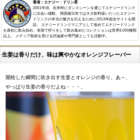
著者：エナジー・ドリン君
2001年頃、在米時にダンスシーンを通じてエナジードリンク
に出会い感動。 帰国後日本ではネタ飲料扱いだったエナジー
ドリンクの本当の魅力を伝えるために2013年総合サイトを開
設。 エナジードリンクマニアとして改めてエナジードリンク
を真剣に飲み始め、各国で狩りをして飲み集めたコレクションは世界8,000種類
以上。 メディア取材を受ける評論家や専門家としても活動中。
生姜は香りだけ、味は爽やかなオレンジフレーバー
開栓した瞬間に吹き出す生姜とオレンジの香り。あ～、
やっぱり生姜の香りだよね・・・。