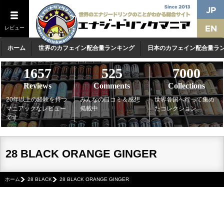
レビュー
ホーム
世界のカフェイン配合量ランキング
日本のカフェイン配合量ラ
1657
525
7000
Reviews
Comments
Collections
20年以上の経験を持つ
みんなの口コミ＆感想
世界各国へ行って集め
マニアックなレビュー
掲載中
たコレクション
です
28 BLACK ORANGE GINGER
ホーム
28 BLACK
28 BLACK ORANGE GINGER