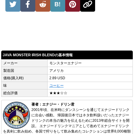
B!
JAVA MONSTER IRISH BLENDの基本情報
メーカー
モンスターエナジー
製造国
アメリカ
価格(購入時)
2.89 USD
味
コーヒー
総合評価
★★★☆☆
著者：エナジー・ドリン君
2001年頃、在米時にダンスシーンを通じてエナジードリンク
に出会い感動。 帰国後日本ではネタ飲料扱いだったエナジー
ドリンクの本当の魅力を伝えるために2013年総合サイトを開
設。 エナジードリンクマニアとして改めてエナジードリンク
を真剣に飲み始め、各国で狩りをして飲み集めたコレクションは世界8,000種類