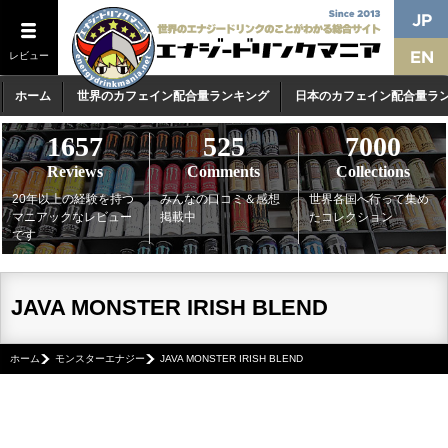
レビュー
ホーム
世界のカフェイン配合量ランキング
日本のカフェイン配合量ラ
1657
525
7000
Reviews
Comments
Collections
20年以上の経験を持つ
みんなの口コミ＆感想
世界各国へ行って集め
マニアックなレビュー
掲載中
たコレクション
です
JAVA MONSTER IRISH BLEND
ホーム
モンスターエナジー
JAVA MONSTER IRISH BLEND