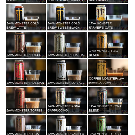
JAVA MONSTER COLD
JAVA MONSTER COLD
JAVA MONSTER
BREW LATTE
BREW SWEET BLACK
FARMER’S OATS
JAVA MONSTER BIG
JAVA MONSTER NUT-UP
JAVA MONSTER CHAI HAI
BLACK
COFFEE MONSTER(コー
JAVA MONSTER RUSSIAN
JAVA MONSTER LO-BALL
ヒーモンスター)
JAVA MONSTER KONA
JAVA MONSTER KONA
JAVA MONSTER TOFFEE
CAPPUCCINO
BLEND
JAVA MONSTER LOCA
JAVA MONSTER VANILLA
JAVA MONSTER IRISH