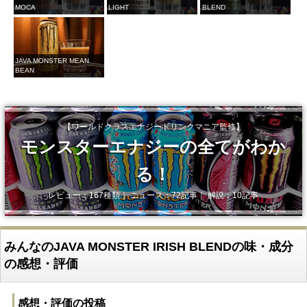
MOCA
LIGHT
BLEND
JAVA MONSTER MEAN
BEAN
【ワールドクラスエナジードリンクマニア監修】
モンスターエナジーの全てがわか
る！
レビュー：167種類｜ ニュース：72記事｜ 解説：10記事
みんなのJAVA MONSTER IRISH BLENDの味・成分
の感想・評価
感想・評価の投稿