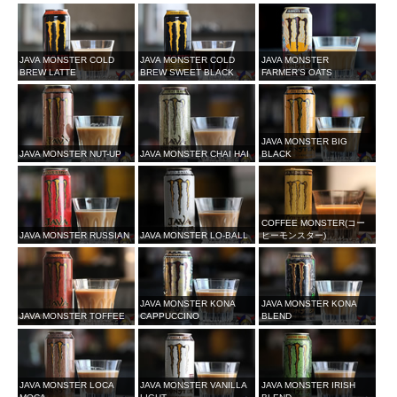
JAVA MONSTER COLD
JAVA MONSTER COLD
JAVA MONSTER
BREW LATTE
BREW SWEET BLACK
FARMER’S OATS
JAVA MONSTER BIG
JAVA MONSTER NUT-UP
JAVA MONSTER CHAI HAI
BLACK
COFFEE MONSTER(コー
JAVA MONSTER RUSSIAN
JAVA MONSTER LO-BALL
ヒーモンスター)
JAVA MONSTER KONA
JAVA MONSTER KONA
JAVA MONSTER TOFFEE
CAPPUCCINO
BLEND
JAVA MONSTER LOCA
JAVA MONSTER VANILLA
JAVA MONSTER IRISH