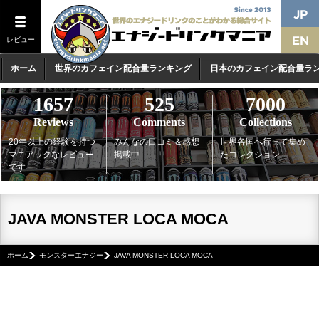
レビュー
ホーム
世界のカフェイン配合量ランキング
日本のカフェイン配合量ラ
1657
525
7000
Reviews
Comments
Collections
20年以上の経験を持つ
みんなの口コミ＆感想
世界各国へ行って集め
マニアックなレビュー
掲載中
たコレクション
です
JAVA MONSTER LOCA MOCA
ホーム
モンスターエナジー
JAVA MONSTER LOCA MOCA