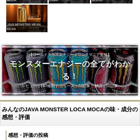
MOCA
LIGHT
BLEND
JAVA MONSTER MEAN
BEAN
【ワールドクラスエナジードリンクマニア監修】
モンスターエナジーの全てがわか
る！
レビュー：167種類｜ ニュース：72記事｜ 解説：10記事
みんなのJAVA MONSTER LOCA MOCAの味・成分の
感想・評価
感想・評価の投稿