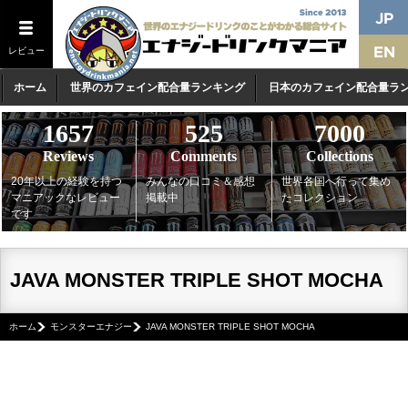
レビュー
ホーム
世界のカフェイン配合量ランキング
日本のカフェイン配合量ラ
1657
525
7000
Reviews
Comments
Collections
20年以上の経験を持つ
みんなの口コミ＆感想
世界各国へ行って集め
マニアックなレビュー
掲載中
たコレクション
です
JAVA MONSTER TRIPLE SHOT MOCHA
ホーム
モンスターエナジー
JAVA MONSTER TRIPLE SHOT MOCHA