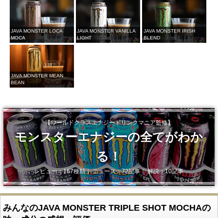
JAVA MONSTER LOCA
JAVA MONSTER VANILLA
JAVA MONSTER IRISH
MOCA
LIGHT
BLEND
JAVA MONSTER MEAN
BEAN
【ワールドクラスエナジードリンクマニア監修】
モンスターエナジーの全てがわか
る！
レビュー：167種類｜ ニュース：72記事｜ 解説：10記事
みんなのJAVA MONSTER TRIPLE SHOT MOCHAの