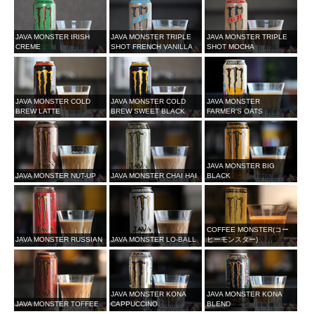
JAVA MONSTER IRISH
JAVA MONSTER TRIPLE
JAVA MONSTER TRIPLE
CREME
SHOT FRENCH VANILLA
SHOT MOCHA
JAVA MONSTER COLD
JAVA MONSTER COLD
JAVA MONSTER
BREW LATTE
BREW SWEET BLACK
FARMER’S OATS
JAVA MONSTER BIG
JAVA MONSTER NUT-UP
JAVA MONSTER CHAI HAI
BLACK
COFFEE MONSTER(コー
JAVA MONSTER RUSSIAN
JAVA MONSTER LO-BALL
ヒーモンスター)
JAVA MONSTER KONA
JAVA MONSTER KONA
JAVA MONSTER TOFFEE
CAPPUCCINO
BLEND