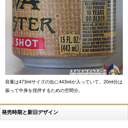
容量は473mlサイズの缶に443mlが入っていて、20ml分は
振って中身を撹拌するための空間分。
発売時期と新旧デザイン