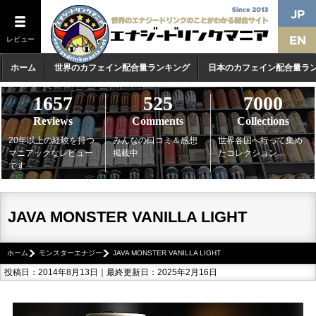
レビュー
ホーム
世界のカフェイン配合量ランキング
日本のカフェイン配合量ラ
1657
525
7000
Reviews
Comments
Collections
20年以上の経験を持つ
みんなの口コミ＆感想
世界各国へ行って集め
マニアックなレビュー
掲載中
たコレクション
です
JAVA MONSTER VANILLA LIGHT
ホーム
モンスターエナジー
JAVA MONSTER VANILLA LIGHT
投稿日：2014年8月13日｜最終更新日：2025年2月16日