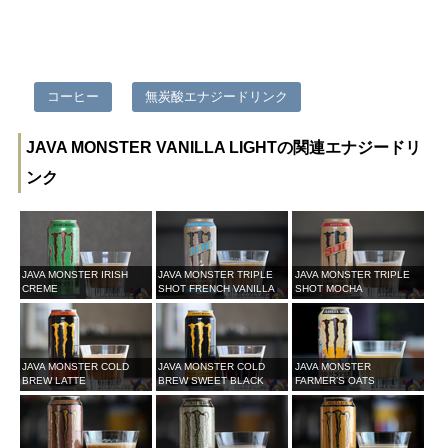
コーヒー
無炭酸エナジードリンク
JAVA MONSTER VANILLA LIGHTの関連エナジードリ
ンク
JAVA MONSTER IRISH
JAVA MONSTER TRIPLE
JAVA MONSTER TRIPLE
CREME
SHOT FRENCH VANILLA
SHOT MOCHA
JAVA MONSTER COLD
JAVA MONSTER COLD
JAVA MONSTER
BREW LATTE
BREW SWEET BLACK
FARMER’S OATS