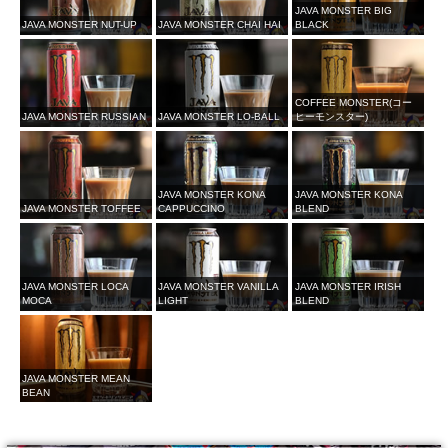
JAVA MONSTER BIG
JAVA MONSTER NUT-UP
JAVA MONSTER CHAI HAI
BLACK
COFFEE MONSTER(コー
JAVA MONSTER RUSSIAN
JAVA MONSTER LO-BALL
ヒーモンスター)
JAVA MONSTER KONA
JAVA MONSTER KONA
JAVA MONSTER TOFFEE
CAPPUCCINO
BLEND
JAVA MONSTER LOCA
JAVA MONSTER VANILLA
JAVA MONSTER IRISH
MOCA
LIGHT
BLEND
JAVA MONSTER MEAN
BEAN