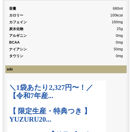
容量
680ml
カロリー
100kcal
カフェイン
160mg
炭水化物
25g
アルギニン
0mg
BCAA
0mg
ナイアシン
50mg
タウリン
0mg
ads