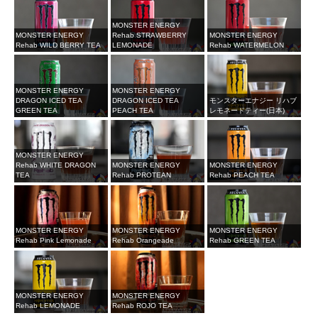
MONSTER ENERGY
MONSTER ENERGY
Rehab STRAWBERRY
MONSTER ENERGY
Rehab WILD BERRY TEA
LEMONADE
Rehab WATERMELON
MONSTER ENERGY
MONSTER ENERGY
DRAGON ICED TEA
DRAGON ICED TEA
モンスターエナジー リハブ
GREEN TEA
PEACH TEA
レモネードティー(日本)
MONSTER ENERGY
Rehab WHITE DRAGON
MONSTER ENERGY
MONSTER ENERGY
TEA
Rehab PROTEAN
Rehab PEACH TEA
MONSTER ENERGY
MONSTER ENERGY
MONSTER ENERGY
Rehab Pink Lemonade
Rehab Orangeade
Rehab GREEN TEA
MONSTER ENERGY
MONSTER ENERGY
Rehab LEMONADE
Rehab ROJO TEA