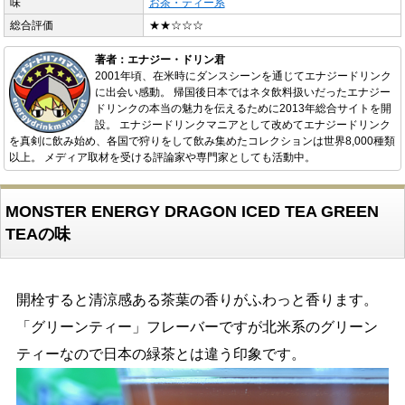
味
お茶・ティー系
総合評価
★★☆☆☆
著者：エナジー・ドリン君
2001年頃、在米時にダンスシーンを通じてエナジードリンク
に出会い感動。 帰国後日本ではネタ飲料扱いだったエナジー
ドリンクの本当の魅力を伝えるために2013年総合サイトを開
設。 エナジードリンクマニアとして改めてエナジードリンク
を真剣に飲み始め、各国で狩りをして飲み集めたコレクションは世界8,000種類
以上。 メディア取材を受ける評論家や専門家としても活動中。
MONSTER ENERGY DRAGON ICED TEA GREEN
TEAの味
開栓すると清涼感ある茶葉の香りがふわっと香ります。
「グリーンティー」フレーバーですが北米系のグリーン
ティーなので日本の緑茶とは違う印象です。