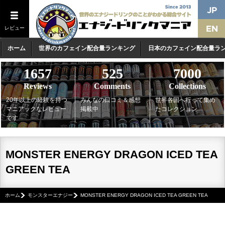
レビュー
ホーム
世界のカフェイン配合量ランキング
日本のカフェイン配合量ラ
1657
525
7000
Reviews
Comments
Collections
20年以上の経験を持つ
みんなの口コミ＆感想
世界各国へ行って集め
マニアックなレビュー
掲載中
たコレクション
です
MONSTER ENERGY DRAGON ICED TEA
GREEN TEA
ホーム
モンスターエナジー
MONSTER ENERGY DRAGON ICED TEA GREEN TEA