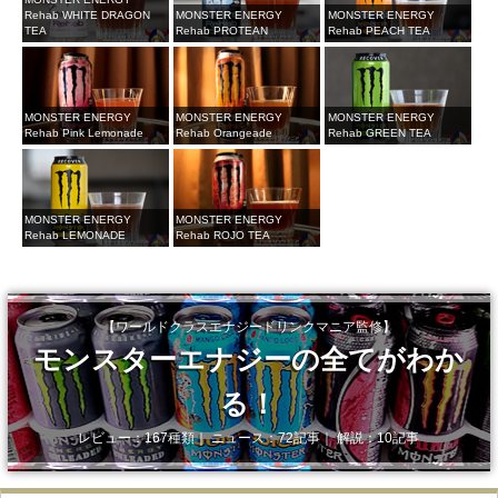
Rehab WHITE DRAGON
MONSTER ENERGY
MONSTER ENERGY
TEA
Rehab PROTEAN
Rehab PEACH TEA
MONSTER ENERGY
MONSTER ENERGY
MONSTER ENERGY
Rehab Pink Lemonade
Rehab Orangeade
Rehab GREEN TEA
MONSTER ENERGY
MONSTER ENERGY
Rehab LEMONADE
Rehab ROJO TEA
【ワールドクラスエナジードリンクマニア監修】
モンスターエナジーの全てがわか
る！
レビュー：167種類｜ ニュース：72記事｜ 解説：10記事