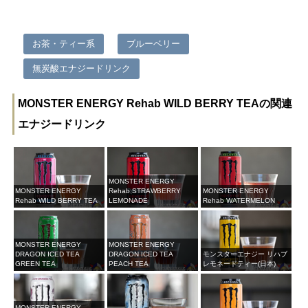
お茶・ティー系
ブルーベリー
無炭酸エナジードリンク
MONSTER ENERGY Rehab WILD BERRY TEAの関連
エナジードリンク
MONSTER ENERGY
MONSTER ENERGY
Rehab STRAWBERRY
MONSTER ENERGY
Rehab WILD BERRY TEA
LEMONADE
Rehab WATERMELON
MONSTER ENERGY
MONSTER ENERGY
DRAGON ICED TEA
DRAGON ICED TEA
モンスターエナジー リハブ
GREEN TEA
PEACH TEA
レモネードティー(日本)
MONSTER ENERGY