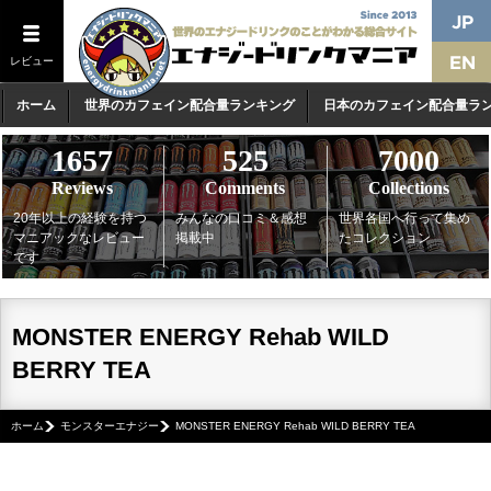
レビュー
ホーム
世界のカフェイン配合量ランキング
日本のカフェイン配合量ラ
1657
525
7000
Reviews
Comments
Collections
20年以上の経験を持つ
みんなの口コミ＆感想
世界各国へ行って集め
マニアックなレビュー
掲載中
たコレクション
です
MONSTER ENERGY Rehab WILD
BERRY TEA
ホーム
モンスターエナジー
MONSTER ENERGY Rehab WILD BERRY TEA