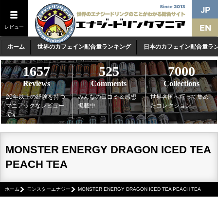
レビュー
ホーム
世界のカフェイン配合量ランキング
日本のカフェイン配合量ラ
1657
525
7000
Reviews
Comments
Collections
20年以上の経験を持つ
みんなの口コミ＆感想
世界各国へ行って集め
マニアックなレビュー
掲載中
たコレクション
です
MONSTER ENERGY DRAGON ICED TEA
PEACH TEA
ホーム
モンスターエナジー
MONSTER ENERGY DRAGON ICED TEA PEACH TEA