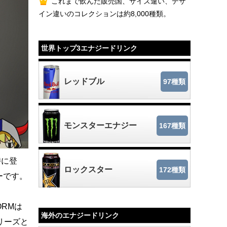
これまで飲んだ販売国、サイズ違い、デザ
イン違いのコレクションは約8,000種類。
世界トップ3エナジードリンク
レッドブル
97種類
モンスターエナジー
167種類
時に登
ロックスター
172種類
ューです。
ORMは
海外のエナジードリンク
リーズと