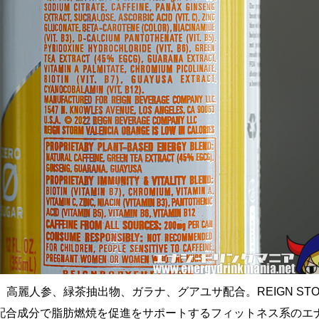
g、高麗人参、緑茶抽出物、ガラナ、グアユサ配合。REIGN ST
配合成分で脂肪燃焼を促進をサポートするフィットネス系のエ