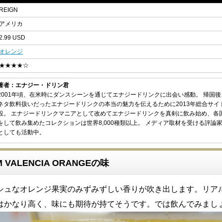
REIGN
アメリカ
2.99 USD
オレンジ
★★★★☆
著者：エナジー・ドリン君
2001年頃、在米時にダンスシーンを通じてエナジードリンクに出会い感動。 帰国
ネタ飲料扱いだったエナジードリンクの本当の魅力を伝えるために2013年総合サイ
設。 エナジードリンクマニアとして改めてエナジードリンクを真剣に飲み始め、各
をして飲み集めたコレクションは世界8,000種類以上。 メディア取材を受ける評論
としても活動中。
M VALENCIA ORANGEの味
シュなオレンジ果実のみずみずしい香りが吹き出します。リア
はかなり高く、味にも期待が持てそうです。では飲んでみまし