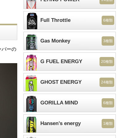
Full Throttle
6種類
Gas Monkey
3種類
ーバーの
G FUEL ENERGY
20種類
GHOST ENERGY
24種類
GORILLA MIND
6種類
Hansen’s energy
1種類