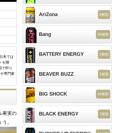
AriZona
8種類
Bang
39種類
BATTERY ENERGY
5種類
後日本では
トを開
国で狩り
BEAVER BUZZ
家や専門家
5種類
BIG SHOCK
34種類
ル果実の
BLACK ENERGY
7種類
ょう。