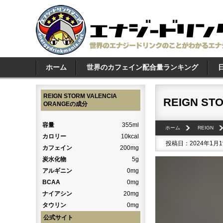
ホーム
世界のカフェイン配合量ランキング
REIGN STORM VALENCIA
REIGN ST
ORANGEの成分
容量
355ml
ホーム
REIGN
カロリー
10kcal
投稿日：2024年1月
カフェイン
200mg
炭水化物
5g
アルギニン
0mg
BCAA
0mg
ナイアシン
20mg
タウリン
0mg
公式サイト