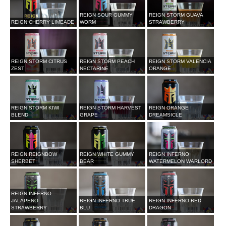
REIGN SOUR GUMMY
REIGN STORM GUAVA
REIGN CHERRY LIMEADE
WORM
STRAWBERRY
REIGN STORM CITRUS
REIGN STORM PEACH
REIGN STORM VALENCIA
ZEST
NECTARINE
ORANGE
REIGN STORM KIWI
REIGN STORM HARVEST
REIGN ORANGE
BLEND
GRAPE
DREAMSICLE
REIGN REIGNBOW
REIGN WHITE GUMMY
REIGN INFERNO
SHERBET
BEAR
WATERMELON WARLORD
REIGN INFERNO
JALAPENO
REIGN INFERNO TRUE
REIGN INFERNO RED
STRAWBERRY
BLU
DRAGON