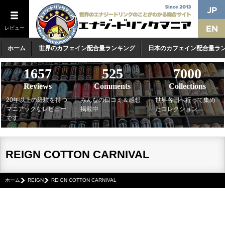
レビュー
ホーム
世界のカフェイン配合量ランキング
日本のカフェイン配合量ラ
1657
525
7000
Reviews
Comments
Collections
20年以上の経験を持つ
みんなの口コミ＆感想
世界各国へ行って集め
マニアックなレビュー
掲載中
たコレクション
です
REIGN COTTON CARNIVAL
ホーム
REIGN
REIGN COTTON CARNIVAL