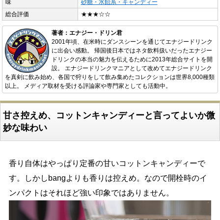
味
砂糖・水飴系・キャンディー
総合評価
★★★☆☆
著者：エナジー・ドリン君
2001年頃、在米時にダンスシーンを通じてエナジードリンク
に出会い感動。 帰国後日本ではネタ飲料扱いだったエナジー
ドリンクの本当の魅力を伝えるために2013年総合サイトを開
設。 エナジードリンクマニアとして改めてエナジードリンク
を真剣に飲み始め、各国で狩りをして飲み集めたコレクションは世界8,000種類
以上。 メディア取材を受ける評論家や専門家としても活動中。
甘さ控えめ、コットンキャンディーと言ってよいか微
妙な味わい
香り自体はやっぱり定番の甘いコットンキャンディーで
す。しかしbangよりも香りは控えめ。なので開栓時のイ
ンパクトはそれほど強い印象ではありません。