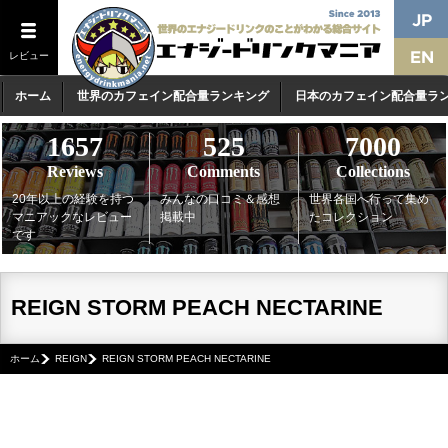
レビュー
ホーム
世界のカフェイン配合量ランキング
日本のカフェイン配合量ラ
1657
525
7000
Reviews
Comments
Collections
20年以上の経験を持つ
みんなの口コミ＆感想
世界各国へ行って集め
マニアックなレビュー
掲載中
たコレクション
です
REIGN STORM PEACH NECTARINE
ホーム
REIGN
REIGN STORM PEACH NECTARINE