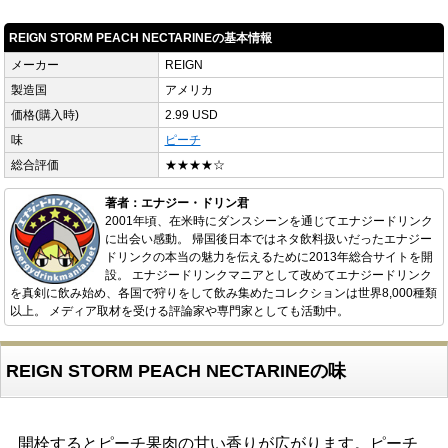
REIGN STORM PEACH NECTARINEの基本情報
メーカー
REIGN
製造国
アメリカ
価格(購入時)
2.99 USD
味
ピーチ
総合評価
★★★★☆
著者：エナジー・ドリン君
2001年頃、在米時にダンスシーンを通じてエナジードリンク
に出会い感動。 帰国後日本ではネタ飲料扱いだったエナジー
ドリンクの本当の魅力を伝えるために2013年総合サイトを開
設。 エナジードリンクマニアとして改めてエナジードリンク
を真剣に飲み始め、各国で狩りをして飲み集めたコレクションは世界8,000種類
以上。 メディア取材を受ける評論家や専門家としても活動中。
REIGN STORM PEACH NECTARINEの味
開栓するとピーチ果肉の甘い香りが広がります。ピーチ