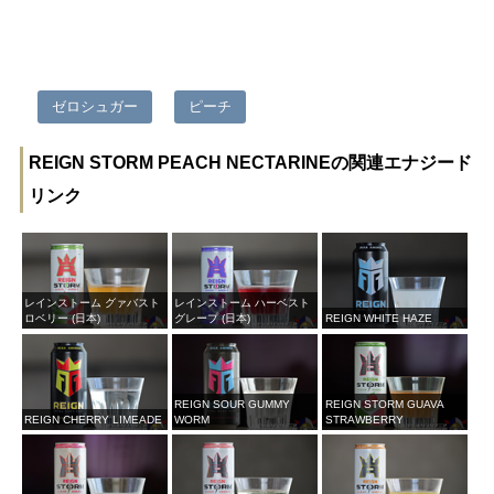
ゼロシュガー
ピーチ
REIGN STORM PEACH NECTARINEの関連エナジード
リンク
レインストーム グァバスト
レインストーム ハーベスト
ロベリー (日本)
グレープ (日本)
REIGN WHITE HAZE
REIGN SOUR GUMMY
REIGN STORM GUAVA
REIGN CHERRY LIMEADE
WORM
STRAWBERRY