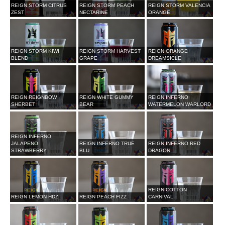
REIGN STORM CITRUS
REIGN STORM PEACH
REIGN STORM VALENCIA
ZEST
NECTARINE
ORANGE
REIGN STORM KIWI
REIGN STORM HARVEST
REIGN ORANGE
BLEND
GRAPE
DREAMSICLE
REIGN REIGNBOW
REIGN WHITE GUMMY
REIGN INFERNO
SHERBET
BEAR
WATERMELON WARLORD
REIGN INFERNO
JALAPENO
REIGN INFERNO TRUE
REIGN INFERNO RED
STRAWBERRY
BLU
DRAGON
REIGN COTTON
REIGN LEMON HDZ
REIGN PEACH FIZZ
CARNIVAL