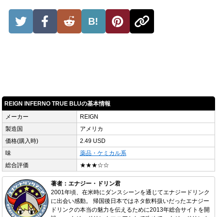
B!
REIGN INFERNO TRUE BLUの基本情報
メーカー
REIGN
製造国
アメリカ
価格(購入時)
2.49 USD
味
薬品・ケミカル系
総合評価
★★★☆☆
著者：エナジー・ドリン君
2001年頃、在米時にダンスシーンを通じてエナジードリンク
に出会い感動。 帰国後日本ではネタ飲料扱いだったエナジー
ドリンクの本当の魅力を伝えるために2013年総合サイトを開