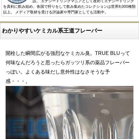
設。 エナジードリンクマニアとして改めてエナジードリンク
を真剣に飲み始め、各国で狩りをして飲み集めたコレクションは世界8,000種類
以上。 メディア取材を受ける評論家や専門家としても活動中。
わかりやすいケミカル系王道フレーバー
開栓した瞬間広がる強烈なケミカル臭。TRUE BLUって
何味なんだろうと思ったらガッツリ系の薬品フレーバー
っぽい。よくある味だし意外性はなさそうな予
感・・・。