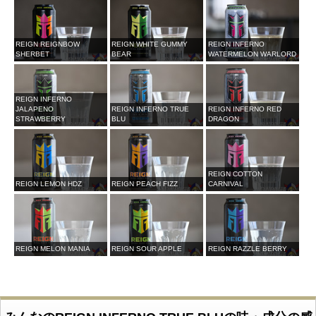
REIGN REIGNBOW
REIGN WHITE GUMMY
REIGN INFERNO
SHERBET
BEAR
WATERMELON WARLORD
REIGN INFERNO
JALAPENO
REIGN INFERNO TRUE
REIGN INFERNO RED
STRAWBERRY
BLU
DRAGON
REIGN COTTON
REIGN LEMON HDZ
REIGN PEACH FIZZ
CARNIVAL
REIGN MELON MANIA
REIGN SOUR APPLE
REIGN RAZZLE BERRY