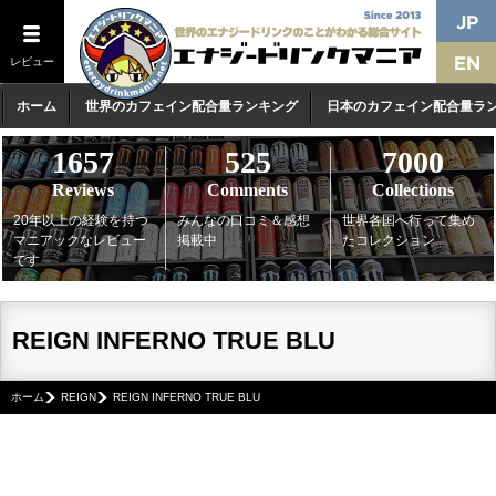
レビュー
ホーム
世界のカフェイン配合量ランキング
日本のカフェイン配合量ラ
1657
525
7000
Reviews
Comments
Collections
20年以上の経験を持つ
みんなの口コミ＆感想
世界各国へ行って集め
マニアックなレビュー
掲載中
たコレクション
です
REIGN INFERNO TRUE BLU
ホーム
REIGN
REIGN INFERNO TRUE BLU