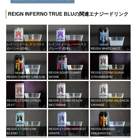
REIGN INFERNO TRUE BLUの関連エナジードリンク
レインストーム グァバスト
レインストーム ハーベスト
ロベリー (日本)
グレープ (日本)
REIGN WHITE HAZE
REIGN SOUR GUMMY
REIGN STORM GUAVA
REIGN CHERRY LIMEADE
WORM
STRAWBERRY
REIGN STORM CITRUS
REIGN STORM PEACH
REIGN STORM VALENCIA
ZEST
NECTARINE
ORANGE
REIGN STORM KIWI
REIGN STORM HARVEST
REIGN ORANGE
BLEND
GRAPE
DREAMSICLE