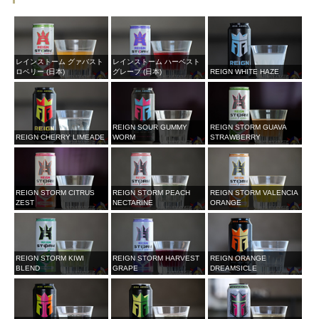
レインストーム グァバスト
レインストーム ハーベスト
ロベリー (日本)
グレープ (日本)
REIGN WHITE HAZE
REIGN SOUR GUMMY
REIGN STORM GUAVA
REIGN CHERRY LIMEADE
WORM
STRAWBERRY
REIGN STORM CITRUS
REIGN STORM PEACH
REIGN STORM VALENCIA
ZEST
NECTARINE
ORANGE
REIGN STORM KIWI
REIGN STORM HARVEST
REIGN ORANGE
BLEND
GRAPE
DREAMSICLE