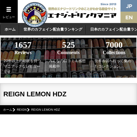
レビュー
ホーム
世界のカフェイン配合量ランキング
日本のカフェイン配合量ラ
1657
525
7000
Reviews
Comments
Collections
20年以上の経験を持つ
みんなの口コミ＆感想
世界各国へ行って集め
マニアックなレビュー
掲載中
たコレクション
です
REIGN LEMON HDZ
ホーム
REIGN
REIGN LEMON HDZ