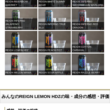
REIGN REIGNBOW
REIGN WHITE GUMMY
REIGN INFERNO
SHERBET
BEAR
WATERMELON WARLORD
REIGN INFERNO
JALAPENO
REIGN INFERNO TRUE
REIGN INFERNO RED
STRAWBERRY
BLU
DRAGON
REIGN COTTON
REIGN LEMON HDZ
REIGN PEACH FIZZ
CARNIVAL
REIGN MELON MANIA
REIGN SOUR APPLE
REIGN RAZZLE BERRY
みんなのREIGN LEMON HDZの味・成分の感想・評価