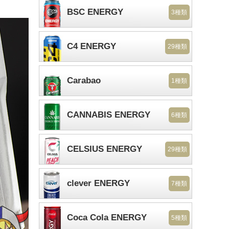
BSC ENERGY
3種類
C4 ENERGY
29種類
Carabao
1種類
CANNABIS ENERGY
6種類
CELSIUS ENERGY
29種類
clever ENERGY
7種類
Coca Cola ENERGY
5種類