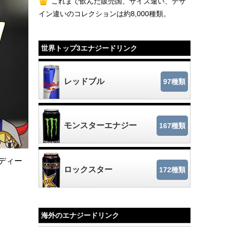
これまで飲んだ販売国、サイズ違い、デザ
イン違いのコレクションは約8,000種類。
世界トップ3エナジードリンク
レッドブル
97種類
モンスターエナジー
167種類
ディー
ロックスター
172種類
。
海外のエナジードリンク