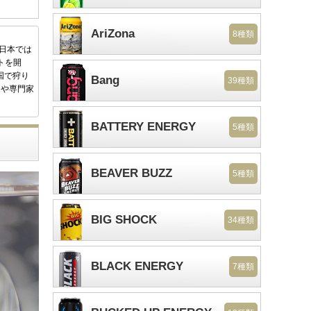
AriZona
8種類
後日本では
トを開
国で狩り
Bang
39種類
家や専門家
BATTERY ENERGY
5種類
BEAVER BUZZ
5種類
BIG SHOCK
34種類
BLACK ENERGY
7種類