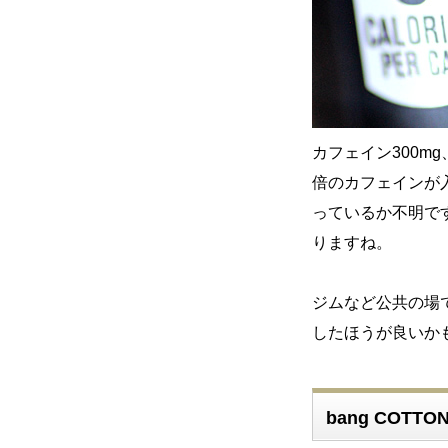
カフェイン300m
倍のカフェインが
っているか不明で
りますね。
ジムなど公共の場
したほうが良いかもし
bang COTT