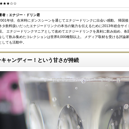
★★★☆☆
著者：エナジー・ドリン君
2001年頃、在米時にダンスシーンを通じてエナジードリンクに出会い感動。 帰国
ネタ飲料扱いだったエナジードリンクの本当の魅力を伝えるために2013年総合サイ
設。 エナジードリンクマニアとして改めてエナジードリンクを真剣に飲み始め、各
をして飲み集めたコレクションは世界8,000種類以上。 メディア取材を受ける評論
としても活動中。
ンキャンディー！という甘さが持続