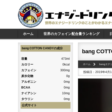
ホーム
世界のカフェイン配合量ランキング
bang COTTON CANDYの成分
bang COT
容量
473ml
カロリー
0kcal
ホーム
bangエ
カフェイン
300mg
投稿日：2019年4月
炭水化物
0g
アルギニン
0mg
BCAA
0mg
ナイアシン
10mg
タウリン
0mg
公式サイト