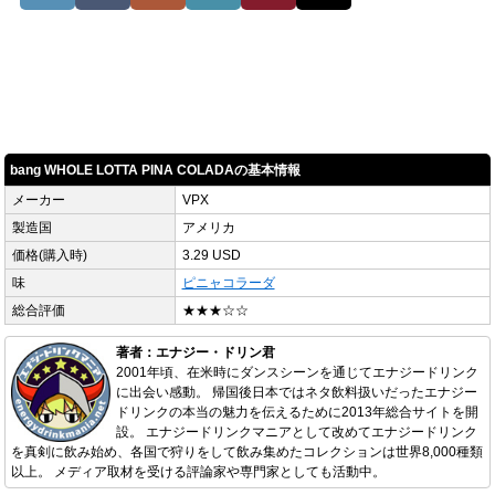
bang WHOLE LOTTA PINA COLADAの基本情報
メーカー
VPX
製造国
アメリカ
価格(購入時)
3.29 USD
味
ピニャコラーダ
総合評価
★★★☆☆
著者：エナジー・ドリン君
2001年頃、在米時にダンスシーンを通じてエナジードリンク
に出会い感動。 帰国後日本ではネタ飲料扱いだったエナジー
ドリンクの本当の魅力を伝えるために2013年総合サイトを開
設。 エナジードリンクマニアとして改めてエナジードリンク
を真剣に飲み始め、各国で狩りをして飲み集めたコレクションは世界8,000種類
以上。 メディア取材を受ける評論家や専門家としても活動中。