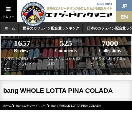
レビュー
ホーム
世界のカフェイン配合量ランキング
日本のカフェイン配合量ラ
1657
525
7000
Reviews
Comments
Collections
20年以上の経験を持つ
みんなの口コミ＆感想
世界各国へ行って集め
マニアックなレビュー
掲載中
たコレクション
です
bang WHOLE LOTTA PINA COLADA
ホーム
bangエナジードリンク
bang WHOLE LOTTA PINA COLADA