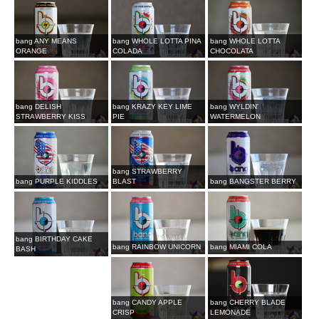
bang ANY MEANS
bang WHOLE LOTTA PINA
bang WHOLE LOTTA
ORANGE
COLADA
CHOCOLATA
bang DELISH
bang KRAZY KEY LIME
bang WYLDIN'
STRAWBERRY KISS
PIE
WATERMELON
bang STRAWBERRY
bang PURPLE KIDDLES
BLAST
bang BANGSTER BERRY
bang BIRTHDAY CAKE
bang RAINBOW UNICORN
bang MIAMI COLA
BASH
bang CANDY APPLE
bang CHERRY BLADE
CRISP
LEMONADE