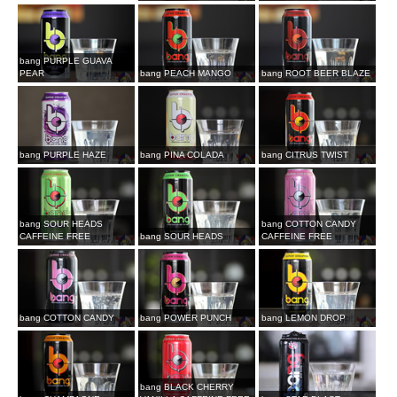
bang PURPLE GUAVA
PEAR
bang PEACH MANGO
bang ROOT BEER BLAZE
bang PURPLE HAZE
bang PINA COLADA
bang CITRUS TWIST
bang SOUR HEADS
bang COTTON CANDY
CAFFEINE FREE
bang SOUR HEADS
CAFFEINE FREE
bang COTTON CANDY
bang POWER PUNCH
bang LEMON DROP
bang BLACK CHERRY