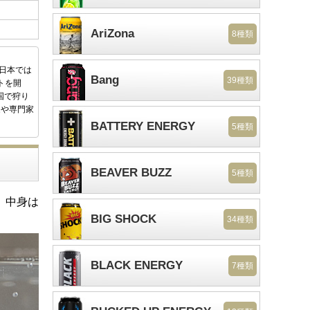
AriZona
8種類
後日本では
Bang
39種類
トを開
国で狩り
家や専門家
BATTERY ENERGY
5種類
BEAVER BUZZ
5種類
。中身は
BIG SHOCK
34種類
BLACK ENERGY
7種類