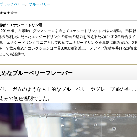
ブラックベリー
、
ブルーベリー
★★★☆☆
著者：エナジー・ドリン君
2001年頃、在米時にダンスシーンを通じてエナジードリンクに出会い感動。 帰国
ネタ飲料扱いだったエナジードリンクの本当の魅力を伝えるために2013年総合サイ
設。 エナジードリンクマニアとして改めてエナジードリンクを真剣に飲み始め、各
をして飲み集めたコレクションは世界8,000種類以上。 メディア取材を受ける評論
としても活動中。
えめなブルーベリーフレーバー
ベリーガムのような人工的なブルーベリーやグレープ系の香り
馴染みの無色透明でした。