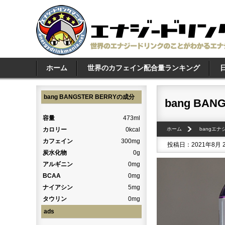
ホーム
世界のカフェイン配合量ランキング
bang BANGSTER BERRYの成分
bang BAN
容量
473ml
カロリー
0kcal
ホーム
bangエ
カフェイン
300mg
投稿日：2021年8月 
炭水化物
0g
アルギニン
0mg
BCAA
0mg
ナイアシン
5mg
タウリン
0mg
ads