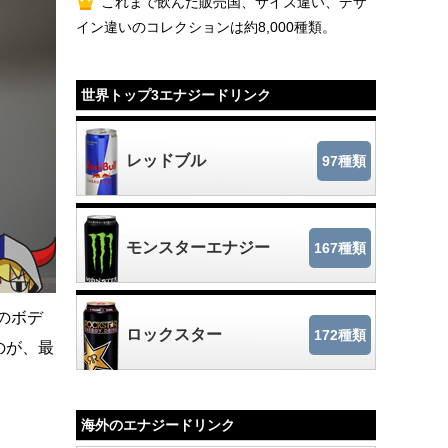
これまで飲んだ販売国、サイズ違い、デザ
イン違いのコレクションは約8,000種類。
世界トップ3エナジードリンク
レッドブル
97種類
モンスターエナジー
167種類
峰のボデ
ロックスター
172種類
ものが、最
。
海外のエナジードリンク