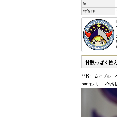
味
総合評価
甘酸っぱく控
開栓するとブルー
bangシリーズお