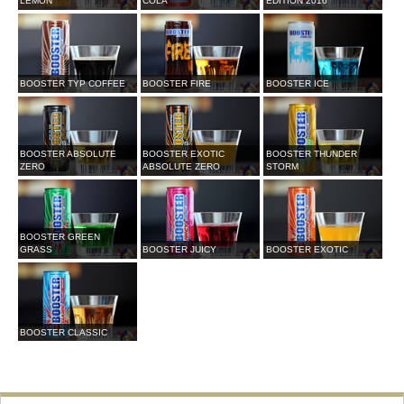
LEMON
COLA
EDITION 2016
BOOSTER TYP COFFEE
BOOSTER FIRE
BOOSTER ICE
BOOSTER ABSOLUTE
BOOSTER EXOTIC
BOOSTER THUNDER
ZERO
ABSOLUTE ZERO
STORM
BOOSTER GREEN
GRASS
BOOSTER JUICY
BOOSTER EXOTIC
BOOSTER CLASSIC