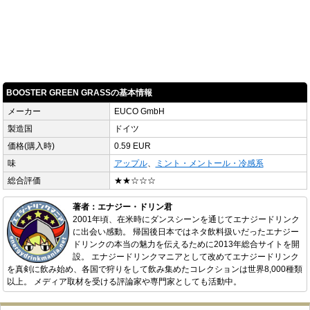
BOOSTER GREEN GRASSの基本情報
メーカー
EUCO GmbH
製造国
ドイツ
価格(購入時)
0.59 EUR
味
アップル
、
ミント・メントール・冷感系
総合評価
★★☆☆☆
著者：エナジー・ドリン君
2001年頃、在米時にダンスシーンを通じてエナジードリンク
に出会い感動。 帰国後日本ではネタ飲料扱いだったエナジー
ドリンクの本当の魅力を伝えるために2013年総合サイトを開
設。 エナジードリンクマニアとして改めてエナジードリンク
を真剣に飲み始め、各国で狩りをして飲み集めたコレクションは世界8,000種類
以上。 メディア取材を受ける評論家や専門家としても活動中。