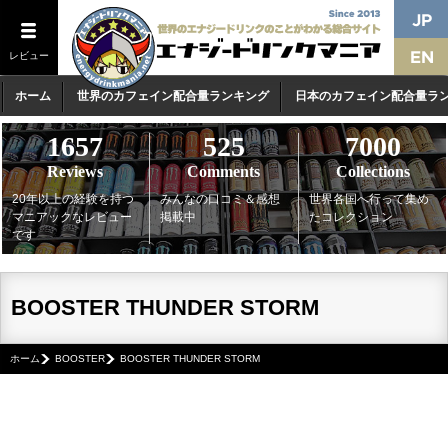
レビュー
ホーム
世界のカフェイン配合量ランキング
日本のカフェイン配合量ラ
1657
525
7000
Reviews
Comments
Collections
20年以上の経験を持つ
みんなの口コミ＆感想
世界各国へ行って集め
マニアックなレビュー
掲載中
たコレクション
です
BOOSTER THUNDER STORM
ホーム
BOOSTER
BOOSTER THUNDER STORM