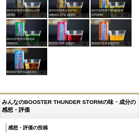
BOOSTER ABSOLUTE
BOOSTER EXOTIC
BOOSTER THUNDER
ZERO
ABSOLUTE ZERO
STORM
BOOSTER GREEN
GRASS
BOOSTER JUICY
BOOSTER EXOTIC
BOOSTER CLASSIC
みんなのBOOSTER THUNDER STORMの味・成分の
感想・評価
感想・評価の投稿