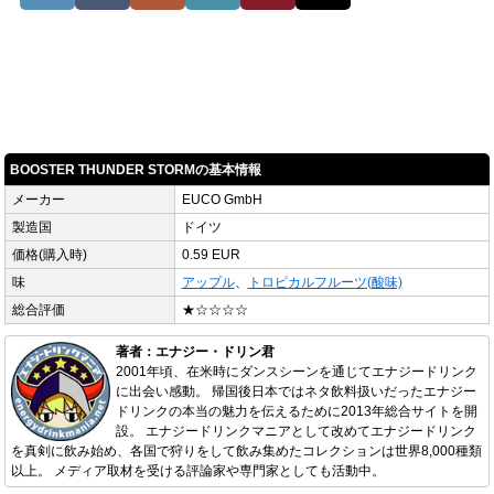
BOOSTER THUNDER STORMの基本情報
メーカー
EUCO GmbH
製造国
ドイツ
価格(購入時)
0.59 EUR
味
アップル
、
トロピカルフルーツ(酸味)
総合評価
★☆☆☆☆
著者：エナジー・ドリン君
2001年頃、在米時にダンスシーンを通じてエナジードリンク
に出会い感動。 帰国後日本ではネタ飲料扱いだったエナジー
ドリンクの本当の魅力を伝えるために2013年総合サイトを開
設。 エナジードリンクマニアとして改めてエナジードリンク
を真剣に飲み始め、各国で狩りをして飲み集めたコレクションは世界8,000種類
以上。 メディア取材を受ける評論家や専門家としても活動中。