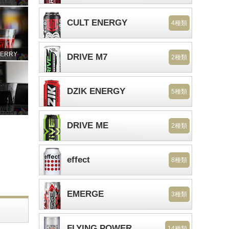
CULT ENERGY
4種類
HERRY
DRIVE M7
2種類
DZIK ENERGY
5種類
DRIVE ME
2種類
effect
8種類
EMERGE
3種類
FLYING POWER
14種類