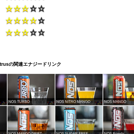
 Citrusの関連エナジードリンク
NOS TURBO
NOS NITRO MANGO
NOS MANGO
NOS MANGO DRIFT
NOS SUGAR FREE
NOS Rowdy