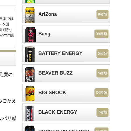
AriZona
8種類
後日本では
トを開
国で狩り
Bang
39種類
家や専門家
BATTERY ENERGY
5種類
BEAVER BUZZ
5種類
足度の
BIG SHOCK
34種類
みごたえ
BLACK ENERGY
7種類
ッパリ感