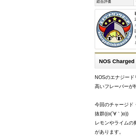
総合評価
NOS Charged
NOSのエナジー
高いフレーバーが
今回のチャージド
抜群((o(´∀｀)o))
レモンやライムの
があります。