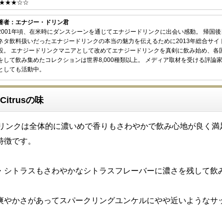
★★★☆☆
著者：エナジー・ドリン君
2001年頃、在米時にダンスシーンを通じてエナジードリンクに出会い感動。 帰国
ネタ飲料扱いだったエナジードリンクの本当の魅力を伝えるために2013年総合サイ
設。 エナジードリンクマニアとして改めてエナジードリンクを真剣に飲み始め、各
をして飲み集めたコレクションは世界8,000種類以上。 メディア取材を受ける評論
としても活動中。
 Citrusの味
ドリンクは全体的に濃いめで香りもさわやかで飲み心地が良く満
特徴です。
・シトラスもさわやかなシトラスフレーバーに濃さを残して飲
爽やかさがあってスパークリングユンケルにやや近いようなサ