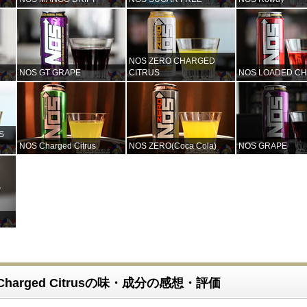
NOS ZERO CHARGED
NOS GT GRAPE
CITRUS
NOS LOADED C
S
NOS Charged Citrus
NOS ZERO(Coca Cola)
NOS GRAPE
harged Citrusの味・成分の感想・評価