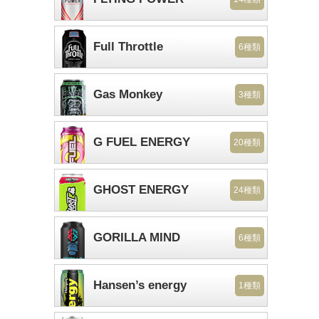
Full Throttle
6種類
Gas Monkey
3種類
G FUEL ENERGY
20種類
GHOST ENERGY
24種類
GORILLA MIND
6種類
Hansen’s energy
1種類