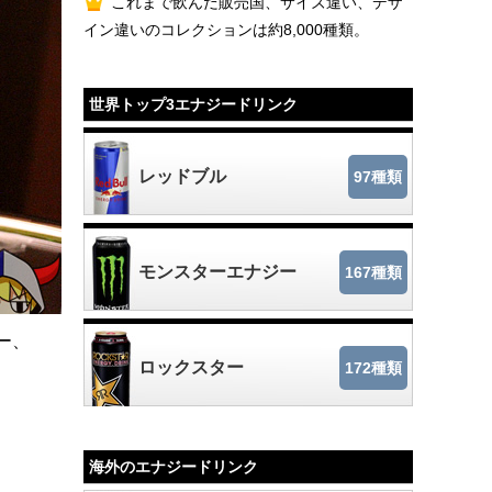
これまで飲んだ販売国、サイズ違い、デザ
イン違いのコレクションは約8,000種類。
世界トップ3エナジードリンク
レッドブル
97種類
モンスターエナジー
167種類
ー、
ロックスター
172種類
海外のエナジードリンク