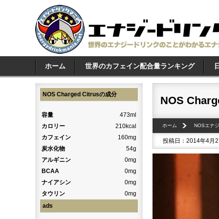
ホーム
世界のカフェイン配合量ランキング
NOS Charged Citrusの成分
NOS Charge
容量
473ml
カロリー
210kcal
ホーム
NOSエナ
カフェイン
160mg
投稿日：2014年4月
炭水化物
54g
アルギニン
0mg
BCAA
0mg
ナイアシン
0mg
タウリン
0mg
ads