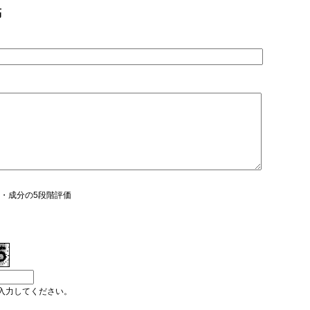
稿
usの味・成分の5段階評価
入力してください。