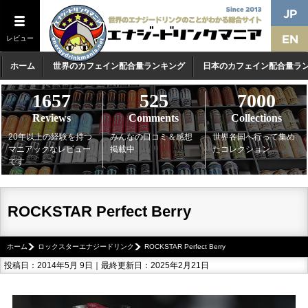
レビュー
ホーム
世界のカフェイン配合量ランキング
日本のカフェイン配合量ラ
1657
525
7000
Reviews
Comments
Collections
20年以上の経験を持つ
みんなの口コミ＆感想
世界各国へ行って集め
マニアックなレビュー
掲載中
たコレクション
です
ROCKSTAR Perfect Berry
ホーム
ロックスターエナジードリンク
ROCKSTAR Perfect Berry
投稿日：2014年5月 9日｜最終更新日：2025年2月21日