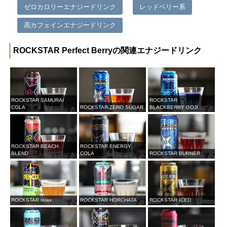
ゼロカロリーエナジードリンク
レッドベリー系
高カフェインエナジードリンク
ROCKSTAR Perfect Berryの関連エナジードリンク
ROCKSTAR SAMURAI
ROCKSTAR
COLA
ROCKSTAR ZERO SUGAR
BLACKBERRY GOJI
ROCKSTAR BEACH
ROCKSTAR ENERGY
BLEND
COLA
ROCKSTAR BURNER
ROCKSTAR relax
ROCKSTAR HORCHATA
ROCKSTAR ICED