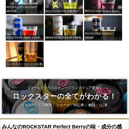
ROCKSTAR COCONUT
WATER
ROCKSTAR 2X ENERGY
ROCKSTAR Perfect Berry
ROCKSTAR ENERGY
ROCKSTAR ZERO CARB
ROCKSTAR SUGAR FREE
DRINK
ロックスターエナジー(日本)
【ワールドクラスエナジードリンクマニア監修】
ロックスターの全てがわかる！
レビュー：172種類｜ ニュース：99記事｜ 解説：1記事
みんなのROCKSTAR Perfect Berryの味・成分の感