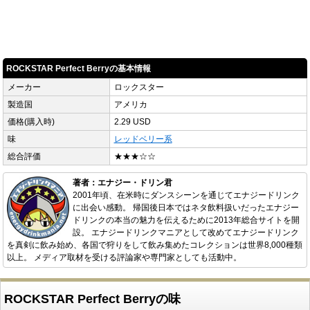
ROCKSTAR Perfect Berryの基本情報
メーカー
ロックスター
製造国
アメリカ
価格(購入時)
2.29 USD
味
レッドベリー系
総合評価
★★★☆☆
著者：エナジー・ドリン君
2001年頃、在米時にダンスシーンを通じてエナジードリンク
に出会い感動。 帰国後日本ではネタ飲料扱いだったエナジー
ドリンクの本当の魅力を伝えるために2013年総合サイトを開
設。 エナジードリンクマニアとして改めてエナジードリンク
を真剣に飲み始め、各国で狩りをして飲み集めたコレクションは世界8,000種類
以上。 メディア取材を受ける評論家や専門家としても活動中。
ROCKSTAR Perfect Berryの味