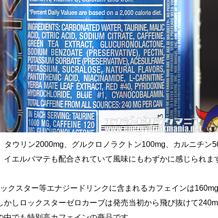
、タウリン2000mg、グルクロノラクトン100mg、カルニチン5
、イエルバマテも配合されていて風味にもわずかに感じられま
mlのロックスター等エナジードリンクに含まれるカフェインは160m
しかしロックスターゼロカーブは発売当初から飛び抜けて240m
の中でも特別高カフェインの商品です。