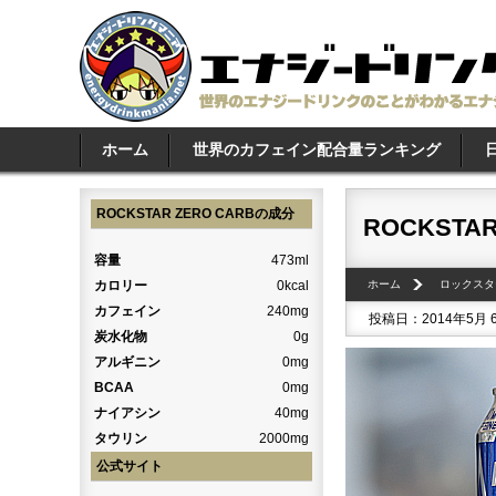
ホーム
世界のカフェイン配合量ランキング
ROCKSTAR ZERO CARBの成分
ROCKSTAR
容量
473ml
カロリー
0kcal
ホーム
ロックスタ
カフェイン
240mg
投稿日：2014年5月
炭水化物
0g
アルギニン
0mg
BCAA
0mg
ナイアシン
40mg
タウリン
2000mg
公式サイト