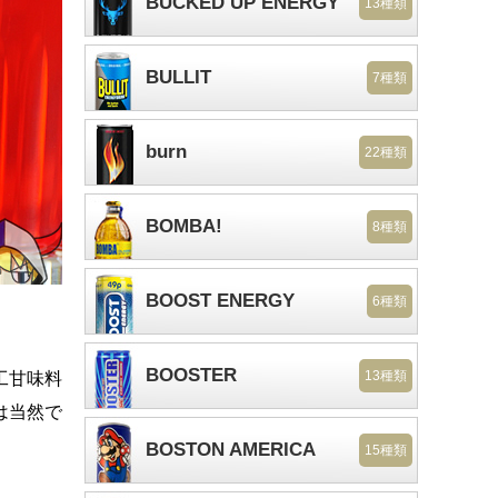
BUCKED UP ENERGY
13種類
BULLIT
7種類
burn
22種類
BOMBA!
8種類
BOOST ENERGY
6種類
。
BOOSTER
13種類
工甘味料
は当然で
BOSTON AMERICA
15種類