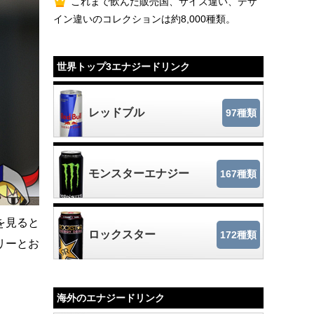
これまで飲んだ販売国、サイズ違い、デザ
イン違いのコレクションは約8,000種類。
世界トップ3エナジードリンク
レッドブル
97種類
モンスターエナジー
167種類
を見ると
ロックスター
172種類
リーとお
海外のエナジードリンク