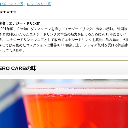
お茶・ティー系
、
レッドベリー系
★★★★☆
著者：エナジー・ドリン君
2001年頃、在米時にダンスシーンを通じてエナジードリンクに出会い感動。 帰国
ネタ飲料扱いだったエナジードリンクの本当の魅力を伝えるために2013年総合サイ
設。 エナジードリンクマニアとして改めてエナジードリンクを真剣に飲み始め、各
をして飲み集めたコレクションは世界8,000種類以上。 メディア取材を受ける評論
としても活動中。
ZERO CARBの味