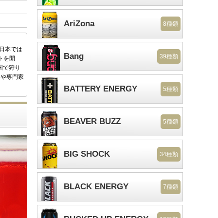
AriZona
8種類
後日本では
Bang
39種類
トを開
国で狩り
家や専門家
BATTERY ENERGY
5種類
BEAVER BUZZ
5種類
BIG SHOCK
34種類
BLACK ENERGY
7種類