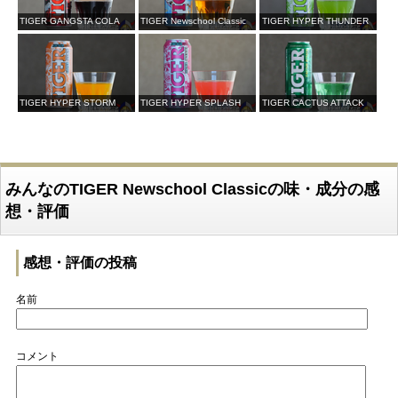
TIGER GANGSTA COLA
TIGER Newschool Classic
TIGER HYPER THUNDER
TIGER HYPER STORM
TIGER HYPER SPLASH
TIGER CACTUS ATTACK
みんなのTIGER Newschool Classicの味・成分の感
想・評価
感想・評価の投稿
名前
コメント