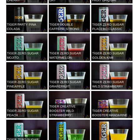
CHERRY
DRY
FRUIT DAIQUIRI
TIGER PARTY PINA
TIGER DOUBLE
TIGER ZERO SUGAR
COLADA
CAFFEINE STRONG
PLACEBO CLASSIC
TIGER ZERO SUGAR
TIGER ZERO SUGAR
TIGER ZERO SUGAR
MOJITO
WATERMELON
GOLDEN KIWI
TIGER ZERO SUGAR
TIGER ZERO SUGAR
TIGER ZERO SUGAR
PINEAPPLE
GRAPEFRUIT
WILD STRAWBERRY
TIGER CREATIVE
TIGER ZERO SUGAR
BOOSTER WILD
TIGER CREATIVE
PEACH
STRAWBERRY
BOOSTER MANDARINE
TIGER ZERO SUGAR