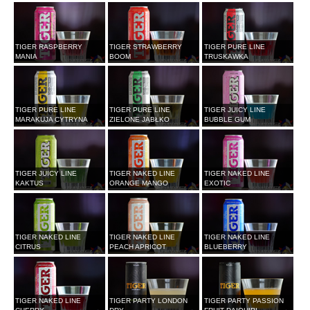
TIGER RASPBERRY
TIGER STRAWBERRY
TIGER PURE LINE
MANIA
BOOM
TRUSKAWKA
TIGER PURE LINE
TIGER PURE LINE
TIGER JUICY LINE
MARAKUJA CYTRYNA
ZIELONE JABŁKO
BUBBLE GUM
TIGER JUICY LINE
TIGER NAKED LINE
TIGER NAKED LINE
KAKTUS
ORANGE MANGO
EXOTIC
TIGER NAKED LINE
TIGER NAKED LINE
TIGER NAKED LINE
CITRUS
PEACH APRICOT
BLUEBERRY
TIGER NAKED LINE
TIGER PARTY LONDON
TIGER PARTY PASSION