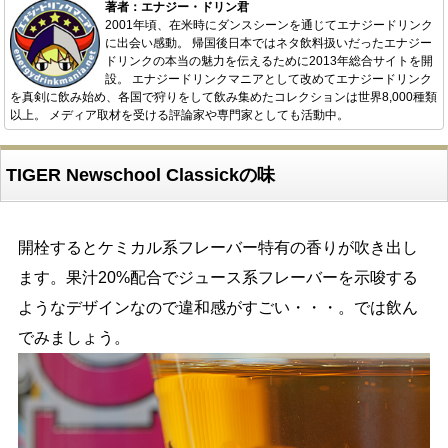
著者：エナジー・ドリン君
2001年頃、在米時にダンスシーンを通じてエナジードリンク
に出会い感動。 帰国後日本ではネタ飲料扱いだったエナジー
ドリンクの本当の魅力を伝えるために2013年総合サイトを開
設。 エナジードリンクマニアとして改めてエナジードリンク
を真剣に飲み始め、各国で狩りをして飲み集めたコレクションは世界8,000種類
以上。 メディア取材を受ける評論家や専門家としても活動中。
TIGER Newschool Classickの味
開栓するとケミカル系フレーバー特有の香りが吹き出し
ます。果汁20%配合でジュース系フレーバーを示唆する
ようなデザインなので違和感がすごい・・・。では飲ん
でみましょう。