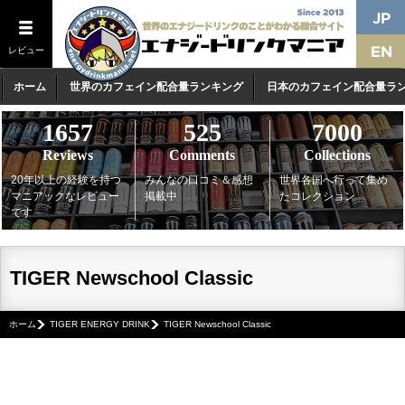
レビュー
ホーム
世界のカフェイン配合量ランキング
日本のカフェイン配合量ラ
1657
525
7000
Reviews
Comments
Collections
20年以上の経験を持つ
みんなの口コミ＆感想
世界各国へ行って集め
マニアックなレビュー
掲載中
たコレクション
です
TIGER Newschool Classic
ホーム
TIGER ENERGY DRINK
TIGER Newschool Classic