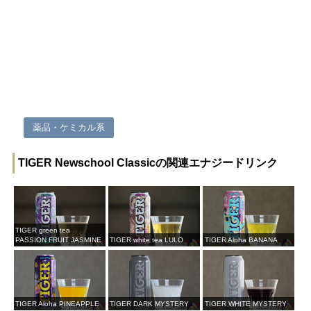
薬品・ケミカル系
TIGER Newschool Classicの関連エナジードリンク
TIGER green tea
PASSION FRUIT JASMINE
TIGER white tea LULO
TIGER Aloha BANANA
TIGER Aloha PINEAPPLE
TIGER DARK MYSTERY
TIGER WHITE MYSTERY