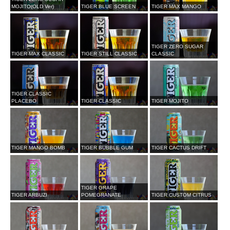
MOJITO(OLD Ver)
TIGER BLUE SCREEN
TIGER MAX MANGO
TIGER ZERO SUGAR
TIGER MAX CLASSIC
TIGER STILL CLASSIC
CLASSIC
TIGER CLASSIC
PLACEBO
TIGER CLASSIC
TIGER MOJITO
TIGER MANGO BOMB
TIGER BUBBLE GUM
TIGER CACTUS DRIFT
TIGER GRAPE
TIGER ARBUZI
POMEGRANATE
TIGER CUSTOM CITRUS