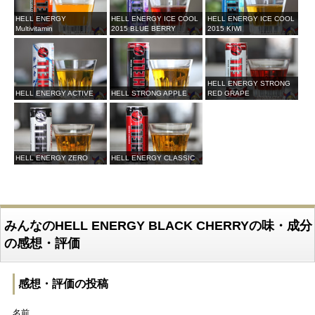
HELL ENERGY
HELL ENERGY ICE COOL
HELL ENERGY ICE COOL
Multivitamin
2015 BLUE BERRY
2015 KIWI
HELL ENERGY STRONG
HELL ENERGY ACTIVE
HELL STRONG APPLE
RED GRAPE
HELL ENERGY ZERO
HELL ENERGY CLASSIC
みんなのHELL ENERGY BLACK CHERRYの味・成分
の感想・評価
感想・評価の投稿
名前