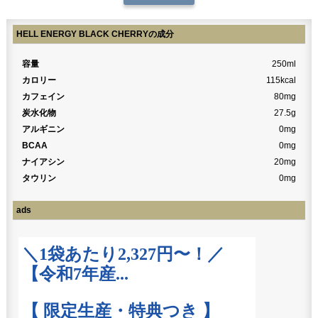
HELL ENERGY BLACK CHERRYの成分
容量
250ml
カロリー
115kcal
カフェイン
80mg
炭水化物
27.5g
アルギニン
0mg
BCAA
0mg
ナイアシン
20mg
タウリン
0mg
ads