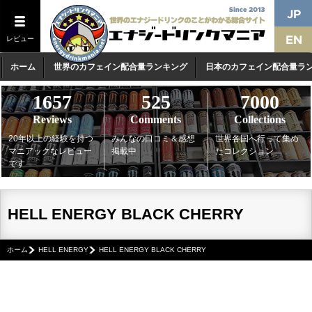
レビュー
ホーム
世界のカフェイン配合量ランキング
日本のカフェイン配合量ラ
1657
525
7000
Reviews
Comments
Collections
20年以上の経験を持つ
みんなの口コミ＆感想
世界各国へ行って集め
マニアックなレビュー
掲載中
たコレクション
です
HELL ENERGY BLACK CHERRY
ホーム
HELL ENERGY
HELL ENERGY BLACK CHERRY