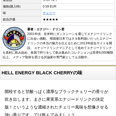
製造国
スロバキア
価格(購入時)
0.59 EUR
味
チェリー
総合評価
★★★★★
著者：エナジー・ドリン君
2001年頃、在米時にダンスシーンを通じてエナジードリンク
に出会い感動。 帰国後日本ではネタ飲料扱いだったエナジー
ドリンクの本当の魅力を伝えるために2013年総合サイトを開
設。 エナジードリンクマニアとして改めてエナジードリンク
を真剣に飲み始め、各国で狩りをして飲み集めたコレクションは世界8,000種類
以上。 メディア取材を受ける評論家や専門家としても活動中。
HELL ENERGY BLACK CHERRYの味
開栓すると甘酸っぱく濃厚なブラックチェリーの香りが
吹き出します。まさに果実系エナジードリンクの決定
版！というような濃縮されたチェリー風味を想像させる
強い香りです。では飲んでみましょう。