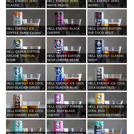
HELL ENERGY ZERO
HELL ENERGY ZERO
HELL ENERGY ZERO
CLASSIC
WHITE PEACH
BERRY
HELL ENERGY ICE
HELL ENERGY BLACK
HELL GAMER EDITION
COFFEE Salted Caramel
CHERRY
PvP COCO SPLIT
HELL GAMER EDITION
ARCADE TROPICAL
HELL GAMER EDITION
HELL ENERGY CLASSIC
BOMB
NOVA CHERRY BEAM
NIGHT
HELL ENERGY ICE COOL
HELL ENERGY ICE COOL
HELL ENERGY ICE COOL
2020 GLACIER GREEN
2020 GLACIER BLUE
2019 GUAVA YUZU
HELL ENERGY SUMMER
HELL ENERGY SUMMER
HELL ENERGY ICE COOL
COOL 2020 BLACK
COOL 2020
2019 CHERRY GRAPE
CHERRY
MANGOSTEEN POMELO