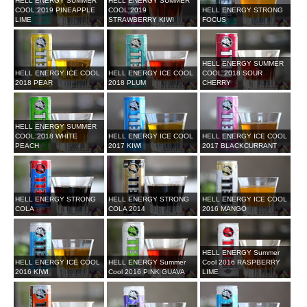
HELL ENERGY SUMMER
HELL ENERGY SUMMER
COOL 2019 PINEAPPLE
COOL 2019
HELL ENERGY STRONG
LIME
STRAWBERRY KIWI
FOCUS
HELL ENERGY SUMMER
HELL ENERGY ICE COOL
HELL ENERGY ICE COOL
COOL 2018 SOUR
2018 PEAR
2018 PLUM
CHERRY
HELL ENERGY SUMMER
COOL 2018 WHITE
HELL ENERGY ICE COOL
HELL ENERGY ICE COOL
PEACH
2017 KIWI
2017 BLACKCURRANT
HELL ENERGY STRONG
HELL ENERGY STRONG
HELL ENERGY ICE COOL
COLA
COLA 2014
2016 MANGO
HELL ENERGY Summer
HELL ENERGY ICE COOL
HELL ENERGY Summer
Cool 2016 RASPBERRY
2016 KIWI
Cool 2016 PINK GUAVA
LIME