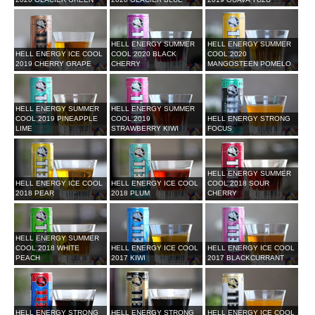
HELL ENERGY SUMMER
HELL ENERGY SUMMER
HELL ENERGY ICE COOL
COOL 2020 BLACK
COOL 2020
2019 CHERRY GRAPE
CHERRY
MANGOSTEEN POMELO
HELL ENERGY SUMMER
HELL ENERGY SUMMER
COOL 2019 PINEAPPLE
COOL 2019
HELL ENERGY STRONG
LIME
STRAWBERRY KIWI
FOCUS
HELL ENERGY SUMMER
HELL ENERGY ICE COOL
HELL ENERGY ICE COOL
COOL 2018 SOUR
2018 PEAR
2018 PLUM
CHERRY
HELL ENERGY SUMMER
COOL 2018 WHITE
HELL ENERGY ICE COOL
HELL ENERGY ICE COOL
PEACH
2017 KIWI
2017 BLACKCURRANT
HELL ENERGY STRONG
HELL ENERGY STRONG
HELL ENERGY ICE COOL