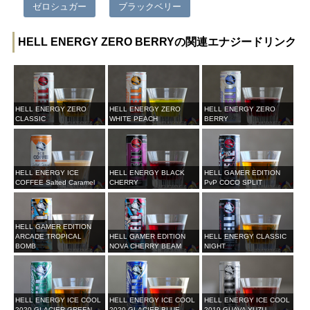
ゼロシュガー
ブラックベリー
HELL ENERGY ZERO BERRYの関連エナジードリンク
HELL ENERGY ZERO
HELL ENERGY ZERO
HELL ENERGY ZERO
CLASSIC
WHITE PEACH
BERRY
HELL ENERGY ICE
HELL ENERGY BLACK
HELL GAMER EDITION
COFFEE Salted Caramel
CHERRY
PvP COCO SPLIT
HELL GAMER EDITION
ARCADE TROPICAL
HELL GAMER EDITION
HELL ENERGY CLASSIC
BOMB
NOVA CHERRY BEAM
NIGHT
HELL ENERGY ICE COOL
HELL ENERGY ICE COOL
HELL ENERGY ICE COOL
2020 GLACIER GREEN
2020 GLACIER BLUE
2019 GUAVA YUZU