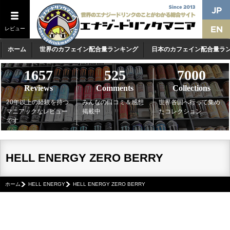
レビュー
ホーム
世界のカフェイン配合量ランキング
日本のカフェイン配合量ラ
1657
525
7000
Reviews
Comments
Collections
20年以上の経験を持つ
みんなの口コミ＆感想
世界各国へ行って集め
マニアックなレビュー
掲載中
たコレクション
です
HELL ENERGY ZERO BERRY
ホーム
HELL ENERGY
HELL ENERGY ZERO BERRY