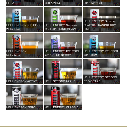
COLA
COLA 2014
2016 MANGO
HELL ENERGY Summer
HELL ENERGY ICE COOL
HELL ENERGY Summer
Cool 2016 RASPBERRY
2016 KIWI
Cool 2016 PINK GUAVA
LIME
HELL ENERGY
HELL ENERGY ICE COOL
HELL ENERGY ICE COOL
Multivitamin
2015 BLUE BERRY
2015 KIWI
HELL ENERGY STRONG
HELL ENERGY ACTIVE
HELL STRONG APPLE
RED GRAPE
HELL ENERGY ZERO
HELL ENERGY CLASSIC