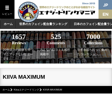
レビュー
ホーム
世界のカフェイン配合量ランキング
日本のカフェイン配合量ラ
1657
525
7000
Reviews
Comments
Collections
20年以上の経験を持つ
みんなの口コミ＆感想
世界各国へ行って集め
マニアックなレビュー
掲載中
たコレクション
です
KIIVA MAXIMUM
ホーム
Kiivaエナジードリンク
KIIVA MAXIMUM