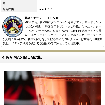
味
総合評価
★★★☆☆
著者：エナジー・ドリン君
2001年頃、在米時にダンスシーンを通じてエナジードリンク
に出会い感動。 帰国後日本ではネタ飲料扱いだったエナジー
ドリンクの本当の魅力を伝えるために2013年総合サイトを開
設。 エナジードリンクマニアとして改めてエナジードリンク
を真剣に飲み始め、各国で狩りをして飲み集めたコレクションは世界8,000種類
以上。 メディア取材を受ける評論家や専門家としても活動中。
KIIVA MAXIMUMの味