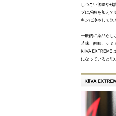
しつこい後味や残
プに炭酸を加えて
キンに冷やして氷と
一般的に薬品らし
苦味、酸味、ケミ
KiiVA EXT
になっていると思
KiiVA EXT