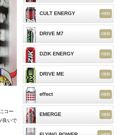
CULT ENERGY
4種類
DRIVE M7
2種類
DZIK ENERGY
5種類
DRIVE ME
2種類
effect
8種類
日にコー
EMERGE
3種類
が良いで
FLYING POWER
14種類