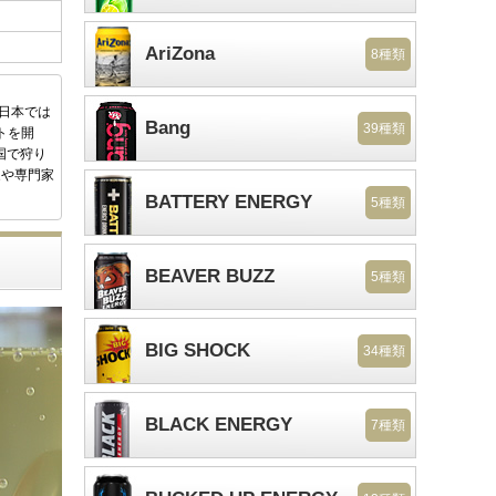
AriZona
8種類
後日本では
Bang
39種類
トを開
国で狩り
家や専門家
BATTERY ENERGY
5種類
BEAVER BUZZ
5種類
BIG SHOCK
34種類
BLACK ENERGY
7種類