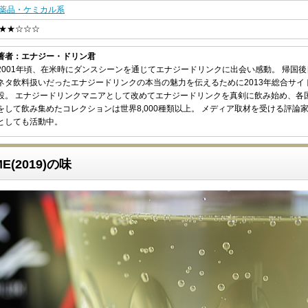
薬品・ケミカル系
★★☆☆☆
著者：エナジー・ドリン君
2001年頃、在米時にダンスシーンを通じてエナジードリンクに出会い感動。 帰国
ネタ飲料扱いだったエナジードリンクの本当の魅力を伝えるために2013年総合サイ
設。 エナジードリンクマニアとして改めてエナジードリンクを真剣に飲み始め、各
をして飲み集めたコレクションは世界8,000種類以上。 メディア取材を受ける評論
としても活動中。
ME(2019)の味