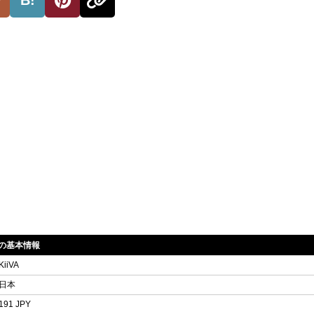
19)の基本情報
KiiVA
日本
191 JPY