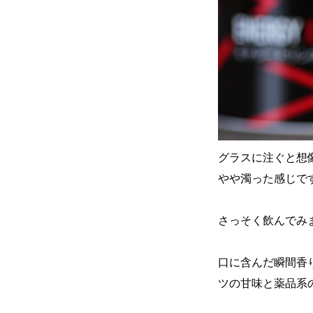
グラスに注ぐと想
やや濁った感じで
さっそく飲んでみ
口に含んだ瞬間香
ツの甘味と薬品系