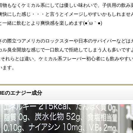
留物もなくケミカル系にしては優しい味わいで、子供用の飲み
爽快にした感じ・・・と言うとイメージしやすいかもしれませ
一緒に飲むとより爽快感を楽しめます(●´ω｀●)
さの際立つアメリカのロックスターや日本のサバイバーなどは
カル臭全開放な感じで一口飲んで拒絶してしまう人も多いです
REMEはそれらとは違い、ケミカル系フレーバー初心者にも飲みやす
います。
REMEのエナジー成分