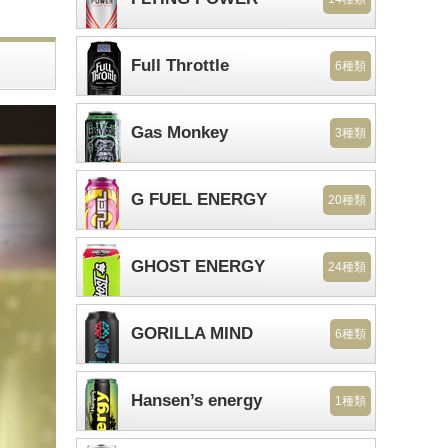
Full Throttle
6種類
Gas Monkey
3種類
G FUEL ENERGY
20種類
GHOST ENERGY
24種類
GORILLA MIND
6種類
Hansen’s energy
1種類