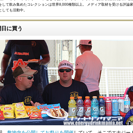
をして飲み集めたコレクションは世界8,000種類以上。 メディア取材を受ける評論
としても活動中。
開日に買う
回、
敷地内を公開してお祭りを開催
していて、そこでエナジー