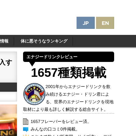
情報
体に悪そうなランキング
エナジードリンクレビュー
入す
1657種類掲載
2001年からエナジードリンクを飲
み続けるエナジー・ドリン君によ
る、世界のエナジードリンクを現地
取材により最も詳しく解説する総合サイト。
1657フレーバーをレビュー済。
みんなの口コミ0件掲載。