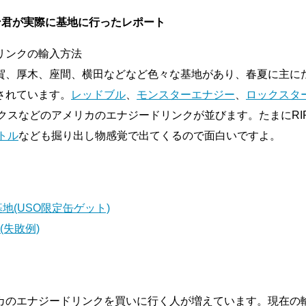
ン君が実際に基地に行ったレポート
賀、厚木、座間、横田などなど色々な基地があり、春夏に主に
されています。
レッドブル
、
モンスターエナジー
、
ロックスタ
クスなどのアメリカのエナジードリンクが並びます。たまにRIP 
トル
なども掘り出し物感覚で出てくるので面白いですよ。
基地(USO限定缶ゲット)
(失敗例)
カのエナジードリンクを買いに行く人が増えています。現在の