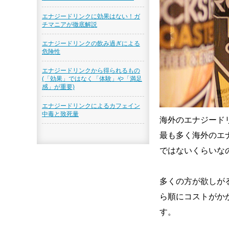
エナジードリンクに効果はない！ガ
チマニアが徹底解説
エナジードリンクの飲み過ぎによる
危険性
エナジードリンクから得られるもの
(「効果」ではなく「体験」や「満足
感」が重要)
エナジードリンクによるカフェイン
中毒と致死量
海外のエナジード
最も多く海外のエ
ではないくらいな
多くの方が欲しが
ら順にコストがか
す。