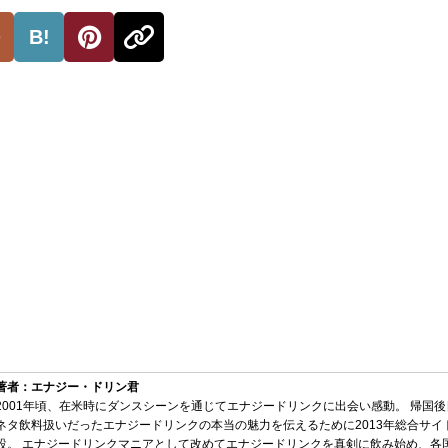
B!
著者：エナジー・ドリン君
2001年頃、在米時にダンスシーンを通じてエナジードリンクに出会い感動。 帰国
ネタ飲料扱いだったエナジードリンクの本当の魅力を伝えるために2013年総合サイ
設。 エナジードリンクマニアとして改めてエナジードリンクを真剣に飲み始め、各