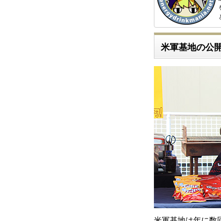
米軍基地の公
米軍基地は年に数