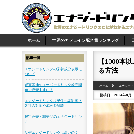
ホーム
世界のカフェイン配合量ランキング
記事一覧
【1000
る方法
エナジードリンクの栄養成分表示に
ついて
米軍基地のエナジードリンク転売問
ホーム
エナジード
題で販売中止に？
投稿日：2014年8月 
エナジードリンクは子供へ悪影響？
各社の対応や成分を解説
限定販売・非売品のエナジードリン
ク
なぜエナジードリンクは高いの？