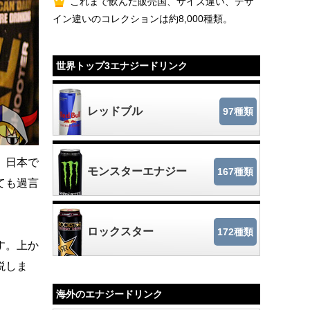
これまで飲んだ販売国、サイズ違い、デザ
イン違いのコレクションは約8,000種類。
世界トップ3エナジードリンク
レッドブル
97種類
。日本で
モンスターエナジー
167種類
ても過言
ロックスター
172種類
す。上か
説しま
海外のエナジードリンク