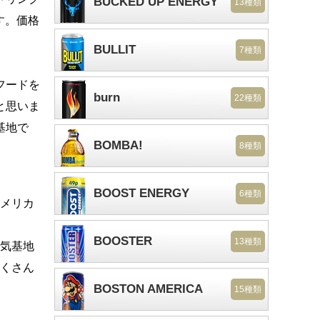
BUCKED UP ENERGY
13種類
す。価格
BULLIT
7種類
フードを
burn
22種類
と思いま
基地で
BOMBA!
8種類
BOOST ENERGY
6種類
メリカ
BOOSTER
13種類
気基地
くさん
BOSTON AMERICA
15種類