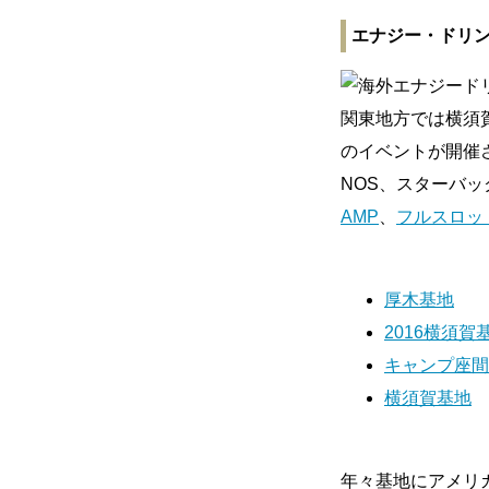
エナジー・ドリ
関東地方では横須
のイベントが開催
NOS、スターバッ
AMP
、
フルスロッ
厚木基地
2016横須賀
キャンプ座間
横須賀基地
年々基地にアメリ