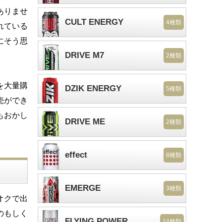
ありませ
CULT ENERGY
4種類
れている
にそう思
DRIVE M7
2種類
を大量購
DZIK ENERGY
5種類
売ができ
もおかし
DRIVE ME
2種類
effect
8種類
EMERGE
3種類
オクで出
のもしく
FLYING POWER
14種類